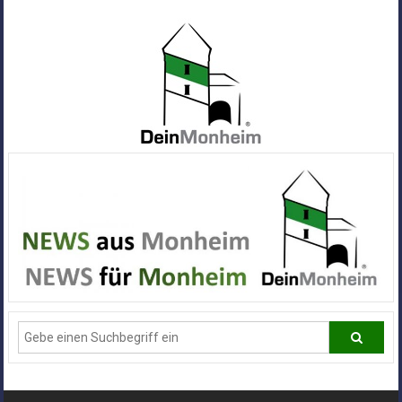
Zum
Inhalt
springen
Dein
Monheim
Alle
Infos
und
News
aus
Deiner
Stadt
Monheim