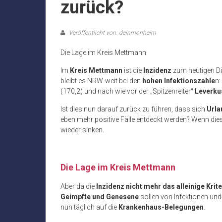
zurück?
Veröffentlicht von: deinmonheim
Die Lage im Kreis Mettmann
Im
Kreis Mettmann
ist die
Inzidenz
zum heutigen D
bleibt es NRW-weit bei den
hohen Infektionszahle
n:
(170,2) und nach wie vor der „Spitzenreiter“
Leverku
Ist dies nun darauf zurück zu führen, dass sich
Urla
eben mehr positive Fälle entdeckt werden? Wenn di
wieder sinken.
Die Lage im Kreis Mettmann
Aber da die
Inzidenz nicht mehr das alleinige Kri
Geimpfte und Genesene
sollen von Infektionen u
nun täglich auf die
Krankenhaus-Belegungen
.