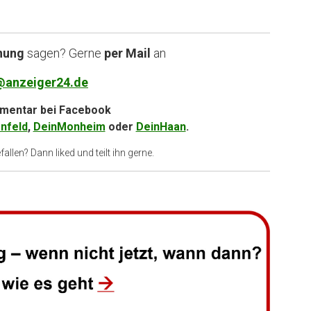
nung
sagen? Gerne
per Mail
an
@anzeiger24.de
entar bei
Facebook
nfeld
,
DeinMonheim
oder
DeinHaan
.
allen? Dann liked und teilt ihn gerne.