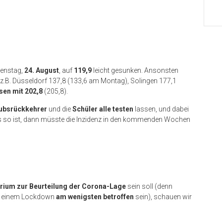
ienstag,
24. August
, auf
119,9
leicht gesunken. Ansonsten
 z.B. Düsseldorf 137,8 (133,6 am Montag), Solingen 177,1
sen mit 202,8
(205,8).
ubsrückkehrer
und die
Schüler alle testen
lassen, und dabei
es so ist, dann müsste die Inzidenz in den kommenden Wochen
terium zur Beurteilung der Corona-Lage
sein soll (denn
nd einem Lockdown
am wenigsten betroffen
sein), schauen wir