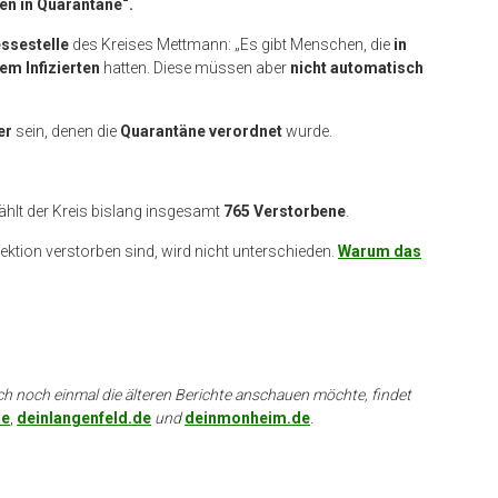
n in Quarantäne“.
ssestelle
des Kreises Mettmann: „Es gibt Menschen, die
in
em Infizierten
hatten. Diese müssen aber
nicht automatisch
er
sein, denen die
Quarantäne verordnet
wurde.
zählt der Kreis bislang insgesamt
765 Verstorbene
.
fektion verstorben sind, wird nicht unterschieden.
Warum das
ch noch einmal die älteren Berichte anschauen möchte, findet
de
,
deinlangenfeld.de
und
deinmonheim.de
.