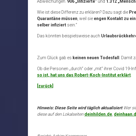
Abweichungen.
906 „Infizierte“
und
1.312 „Mensche
Wie ist diese Differenz zu erklären? Dazu sagt die
Pre
Quarantäne müssen
, weil sie
engen Kontakt zu ein
selber infiziert
sein.“
Das könnten beispielsweise auch
Urlaubsrückkehr
Zum Glück gab es
keinen neuen Todesfall
. Damit 
Ob die Personen „durch“ oder „mit“ ihrer Covid 19-In
so ist, hat uns das Robert-Koch-Institut erklärt
.
[zurück]
Hinweis: Diese Seite wird täglich aktualisiert
Wer si
diese auf den Lokalseiten
deinhilden.de
,
deinhaan.