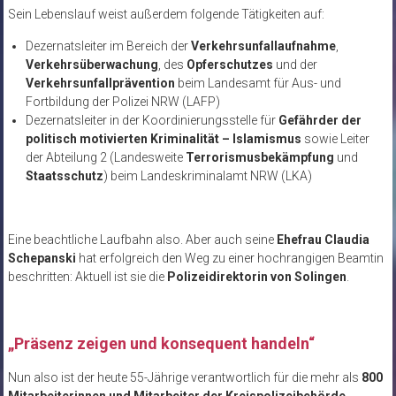
Sein Lebenslauf weist außerdem folgende Tätigkeiten auf:
Dezernatsleiter im Bereich der
Verkehrsunfallaufnahme
,
Verkehrsüberwachung
, des
Opferschutzes
und der
Verkehrsunfallprävention
beim Landesamt für Aus- und
Fortbildung der Polizei NRW (LAFP)
Dezernatsleiter in der Koordinierungsstelle für
Gefährder der
politisch motivierten Kriminalität – Islamismus
sowie Leiter
der Abteilung 2 (Landesweite
Terrorismusbekämpfung
und
Staatsschutz
) beim Landeskriminalamt NRW (LKA)
Eine beachtliche Laufbahn also. Aber auch seine
Ehefrau Claudia
Schepanski
hat erfolgreich den Weg zu einer hochrangigen Beamtin
beschritten: Aktuell ist sie die
Polizeidirektorin von Solingen
.
„Präsenz zeigen und konsequent handeln“
Nun also ist der heute 55-Jährige verantwortlich für die mehr als
800