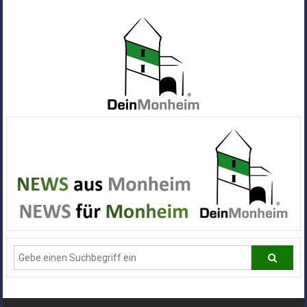
Zum
Inhalt
springen
Dein
Monheim
Alle
Infos
und
News
aus
Deiner
Stadt
Monheim