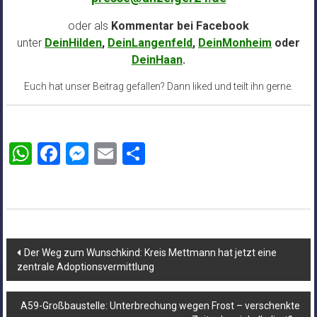
oder als
Kommentar bei
Facebook
unter
DeinHilden
,
DeinLangenfeld
,
DeinMonheim
oder
DeinHaan
.
Euch hat unser Beitrag gefallen? Dann liked und teilt ihn gerne.
WhatsApp
Facebook
Messenger
Email
Teilen
Beitragsnavigation
Der Weg zum Wunschkind: Kreis Mettmann hat jetzt eine
zentrale Adoptionsvermittlung
A59-Großbaustelle: Unterbrechung wegen Frost – verschenkte