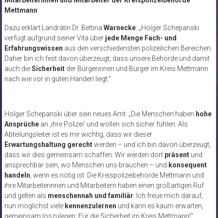
Mitarbeiterinnen und Mitarbeiter der Kreispolizeibehörde
Mettmann
.
Dazu erklärt Landrätin Dr. Bettina
Warnecke
: „Holger Schepanski
verfügt aufgrund seiner Vita über
jede Menge Fach- und
Erfahrungswissen
aus den verschiedensten polizeilichen Bereichen.
Daher bin ich fest davon überzeugt, dass unsere Behörde und damit
auch die
Sicherheit
der Bürgerinnen und Bürger im Kreis Mettmann
nach wie vor in guten Händen liegt.“
Holger Schepanski über sein neues Amt: „Die Menschen haben
hohe
Ansprüche
an ‚ihre Polizei‘ und wollen sich sicher fühlen. Als
Abteilungsleiter ist es mir wichtig, dass wir dieser
Erwartungshaltung gerecht
werden – und ich bin davon überzeugt,
dass wir dies gemeinsam schaffen: Wir werden dort
präsent
und
ansprechbar sein, wo Menschen uns brauchen – und
konsequent
handeln
, wenn es nötig ist. Die Kreispolizeibehörde Mettmann und
ihre Mitarbeiterinnen und Mitarbeitern haben einen großartigen Ruf
und gelten als
menschennah und familiär
. Ich freue mich darauf,
nun möglichst viele
kennenzulernen
und kann es kaum erwarten,
gemeinsam loszulegen: Für die Sicherheit im Kreis Mettmann!“