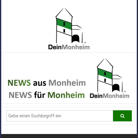
Zum
Inhalt
springen
Dein
Monheim
Alle
Infos
und
News
aus
Deiner
Stadt
Monheim