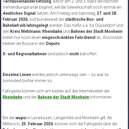
Tarifauseinandersetzung
. Bevor am 2. und 3. März die nächste
Verhandlungsrunde beginnt, will die Gewerkschaft noch einmal ein
deutliches Signal
setzen: Am Freitag und Samstag,
27. und 28.
Februar 2026
, soll bundesweit der
städtische Bus- und
Bahnbetreib lahmgelegt
werden. Das heißt u.a. für Düsseldorf und
den
Kreis Mettmann
:
Rheinbahn
und
Bahnen der Stadt Monheim
bieten nur noch einen
eingeschränkten Fahrdienst
an. Ansonsten
bleiben die Busse in den
Depots
.
S- und Regionalbahnen
sind jedoch
nicht
betroffen.
Einzelne
Linien
werden jedoch unterwegs sein – so war es
zumindest bisher immer so.
Fahrgäste können sich am besten auf den Internetseiten der
Rheinbahn
und der
Bahnen der Stadt Monheim
informieren.
Bei der
wupsi
in Leverkusen, Langenfeld und Monheim gilt: Ab
Mittwoch,
25. Februar 2026
, können sich die Fahrgäste über die