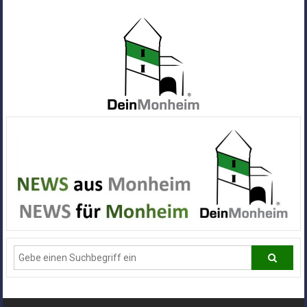
Zum
Inhalt
springen
Dein
Monheim
Alle
Infos
und
News
aus
Deiner
Stadt
Monheim