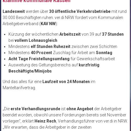
klamme kommunale Kassen
Landesweit
werden über
30 öffentliche Verkehrsbetriebe
mit rund
30.000 Beschäftigten ruhen. ver.di NRW fordert vom Kommunalen
Arbeitgeberverband (
KAV NW
):
Kürzung der wöchentlichen
Arbeitszeit
von 39 auf
37 Stunden
bei
vollem Lohnausgleich
Mindestens
elf Stunden Ruhezeit
zwischen zwei Schichten
Mindestens
40 Prozent
Zuschlag für Arbeit am
Sonntag
Acht Tage Freistellungsumfang
für Gewerkschaftsarbeit
Ausweitung des Geltungsbereichs auf
kurzfristig
Beschäftigte/Minijobs
Und das alles für eine
Laufzeit von 24 Monaten
im
Manteltarifvertrag.
„Die
erste Verhandlungsrunde
ist
ohne Angebot
der Arbeitgeber
beendet worden, obwohl unsere Forderungen bereits seit November
vorliegen“, erklärt
Heinz Rech
, Verhandlungsführer von ver.di in NRW.
„Wir erwarten, dass die Arbeitgeber in der zweiten