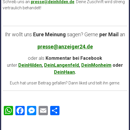
Schreib uns an
presse@deinhilden.de
. Deine Zuschrift wird streng
vertraulich behandelt!
Ihr wollt uns
Eure Meinung
sagen? Gerne
per Mail
an
presse@anzeiger24.de
oder als
Kommentar bei
Facebook
unter
DeinHilden
,
DeinLangenfeld
,
DeinMonheim
oder
DeinHaan
.
Euch hat unser Beitrag gefallen? Dann liked und teilt ihn gerne.
WhatsApp
Facebook
Messenger
Email
Teilen