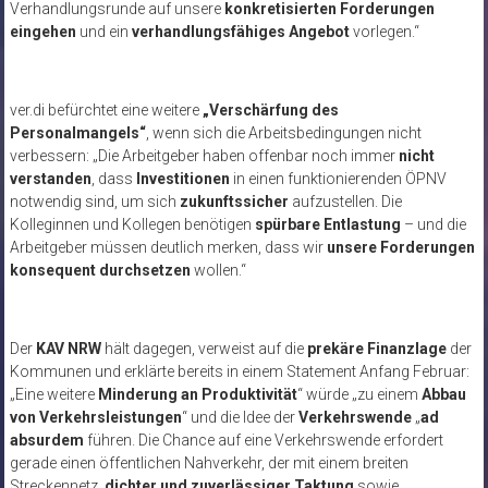
Verhandlungsrunde auf unsere
konkretisierten Forderungen
eingehen
und ein
verhandlungsfähiges Angebot
vorlegen.“
ver.di befürchtet eine weitere
„Verschärfung des
Personalmangels“
, wenn sich die Arbeitsbedingungen nicht
verbessern: „Die Arbeitgeber haben offenbar noch immer
nicht
verstanden
, dass
Investitionen
in einen funktionierenden ÖPNV
notwendig sind, um sich
zukunftssicher
aufzustellen. Die
Kolleginnen und Kollegen benötigen
spürbare Entlastung
– und die
Arbeitgeber müssen deutlich merken, dass wir
unsere Forderungen
konsequent durchsetzen
wollen.“
Der
KAV NRW
hält dagegen, verweist auf die
prekäre Finanzlage
der
Kommunen und erklärte bereits in einem Statement Anfang Februar:
„Eine weitere
Minderung an Produktivität
“ würde „zu einem
Abbau
von Verkehrsleistungen
“ und die Idee der
Verkehrswende
„
ad
absurdem
führen. Die Chance auf eine Verkehrswende erfordert
gerade einen öffentlichen Nahverkehr, der mit einem breiten
Streckennetz,
dichter und zuverlässiger Taktung
sowie