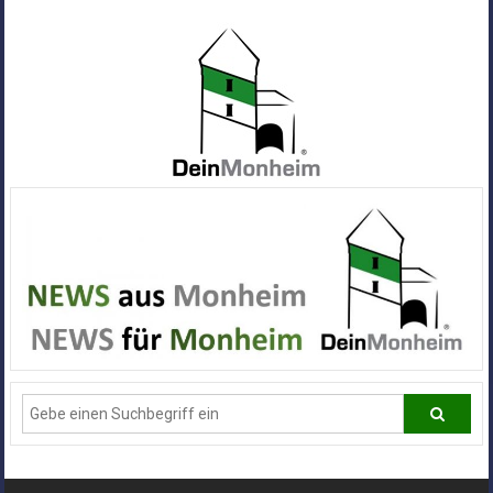
Zum
Inhalt
springen
Dein
Monheim
Alle
Infos
und
News
aus
Deiner
Stadt
Monheim