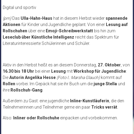
Digital und sportiv
(pm)
Das
Ulla-Hahn-Haus
hat in diesem Herbst wieder
spannende
Aktionen
für Kinder und Jugendliche geplant. Von einer
Lesung auf
Rollschuhen
über eine
Emoji-Schreibwerkstatt
bis hin zum
Leseclub über Künstliche Intelligenz
reicht das Spektrum für
Literaturinteressierte Schülerinnen und Schüler.
Aktiv in den Herbst heißt es an diesem Donnerstag,
27. Oktober
, von
16.30 bis 18 Uhr
bei einer
Lesung
mit
Workshop für Jugendliche
:
Die
Autorin Angelika Hesse
(Foto l.: Marsha Glauch)
kommt auf
Rollen
vorbei. Im Gepäck hat sie ihr Buch um die
junge Stella
und
ihre
Rollschuh-Gang
.
Außerdem zu Gast: eine jugendliche
Inline-Kunstläuferin
, die den
Teilnehmerinnen und Teilnehmer gerne ein paar
Tricks verrät
.
Also:
Inliner oder Rollschuhe
einpacken und vorbeikommen.