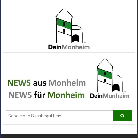
Zum
Inhalt
springen
Dein
Monheim
Alle
Infos
und
News
aus
Deiner
Stadt
Monheim