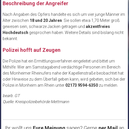
Beschreibung der Angreifer
Nach Angaben des Opfers handelte es sich um vier junge Männer im
Alter zwischen
18 und 20 Jahren
. Sie sollen etwa 1,70 Meter groß
gewesen sein, schwarze Jacken getragen und
akzentfreies
Hochdeutsch
gesprochen haben. Weitere Details sind bislang nicht
bekannt.
Polizei hofft auf Zeugen
Die Polizei hat ein Ermittlungsverfahren eingeleitet und bittet um
Mithilfe. Wer am Samstagabend verdächtige Personen im Bereich
des Monheimer Rheinufers nahe der Kapellenstraße beobachtet hat
oder Hinweise zu dem Überfall geben kann, wird gebeten, sich bei der
Polizei in Monheim am Rhein unter
02173 9594-6350
zu melden.
bearb. GT
Quelle: Kreispolizeibehörde Mettmann
Ihr wollt uns
Eure Meinung
sagen? Gerne
per Mail
an