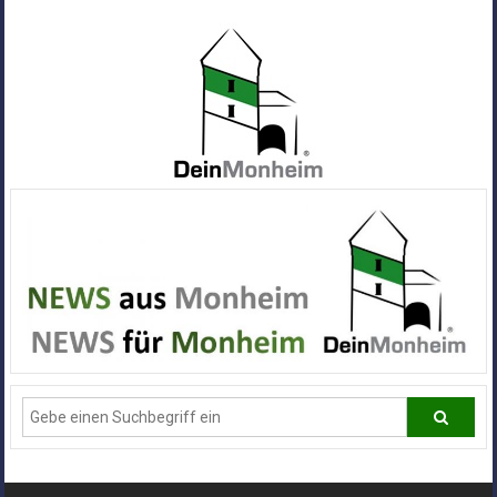
Zum
Inhalt
springen
Dein
Monheim
Alle
Infos
und
News
aus
Deiner
Stadt
Monheim