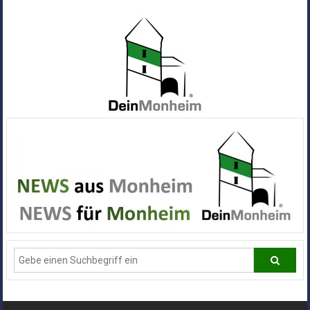
Zum
Inhalt
springen
Dein
Monheim
Alle
Infos
und
News
aus
Deiner
Stadt
Monheim