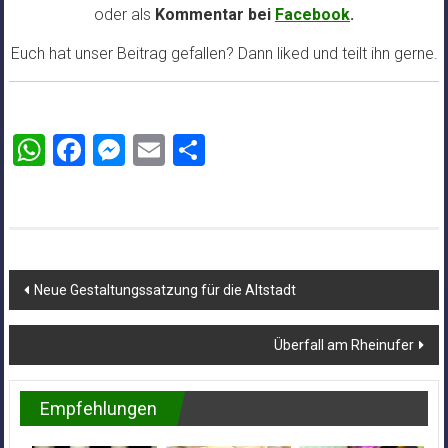
oder als
Kommentar bei
Facebook
.
Euch hat unser Beitrag gefallen? Dann liked und teilt ihn gerne.
WhatsApp
Facebook
Messenger
Email
Teilen
Beitragsnavigation
Neue Gestaltungssatzung für die Altstadt
Überfall am Rheinufer
Empfehlungen