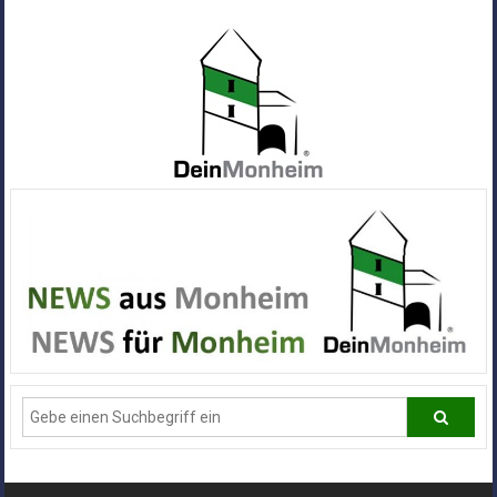
Zum
Inhalt
springen
Dein
Monheim
Alle
Infos
und
News
aus
Deiner
Stadt
Monheim