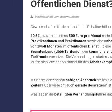
Öffentlichen Dienst
Veröffentlicht von: deinmonheim
Gewerkschaften fordern drastische Gehaltserhöhung 
10,5%
, bzw. mindestens
500 Euro pro Monat
mehr L
Praktikantinnen und Praktikanten
sowie eine
unbe
von
zwölf Monaten
im
öffentlichen Dienst
– diese
Beamtenbund (dbb)/Tarifunion
den
kommunalen A
Tarifrunde
vorsetzen. Die Verhandlungen starten z
laufen sich jetzt schon einmal für den
Arbeitskamp
Mit einem ganz schön
saftigen Anspruch
stellen s
Zeiten?
Oder vielleicht auch
gerade deswegen?
Ist
Was sagen die
beteiligten Verhandlungsführer
da