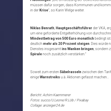
müssen dafür sorgen, dass Kommunen und komm
in der
Krise
“, so Karin Welge weiter.
Niklas Benrath
,
Hauptgeschäftsführer
der VKA, er
um eine geforderte Entgelterhöhung von durchschni
Mindestbetrag von 500 Euro monatlich
bedingt ist
deutlich
mehr als 20 Prozent steigen
. Dies würde 
Dienstes insgesamt
ins Wanken bringen
, sondern 
Spirale
noch zusätzlich verstärken.“
Soweit zum ersten
Säbelrasseln
zwischen den Tarifp
einige
Warnstreiks
u.ä. Aktionen gefasst machen…
Bericht: Achim Kaemmerer
Fotos: succo/U.Leone/R.Löb / Pixabay
Collage: anzeiger24.de