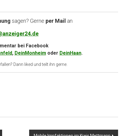
nung
sagen? Gerne
per Mail
an
@anzeiger24.de
entar bei
Facebook
nfeld
,
DeinMonheim
oder
DeinHaan
.
allen? Dann liked und teilt ihn gerne.
Mobile Impfaktionen im Kreis Mettmann