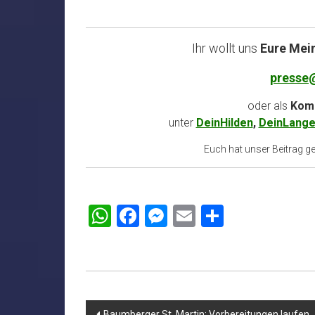
Ihr wollt uns
Eure Mei
presse
oder als
Komm
unter
DeinHilden
,
DeinLange
Euch hat unser Beitrag gef
WhatsApp
Facebook
Messenger
Email
Teilen
Beitragsnavigation
Baumberger St. Martin: Vorbereitungen laufen