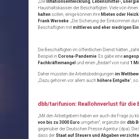
„Die
Inflationsentwicklung
,
Lebensmittel-, Energi
Haushaltskassen der Beschäftigten. Viele von ihnen w
halten
sollen, einige können ihre
Mieten oder Heizk
Frank Werneke
. „Die Sicherung der Einkommen dur
Beschäftigten mit
mittleren und eher niedrigen 
Die Beschäftigten im öffentlichen Dienst hätten „zah
Beispiel in
Corona-Pandemie
. Es gäbe eine
angesp
Fachkräftemangel
und einen „Bedarf von rund
1 Mi
Daher müssten die Arbeitsbedingungen
im Wettbewe
„Dazu gehören vor allem auch
höhere Entgelte
“, s
dbb/tarifunion: Reallohnverlust für di
„Mit den Arbeitgebern haben wir auch die Frage zu k
von bis zu 3000 Euro
umgehen“, ergänzte der
dbb B
gegenüber der Deutschen Presse-Agentur (dpa). Die B
dass der
Staat auf Steuern und Abgaben verzichte