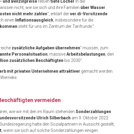
e- und Benzinpreise
reißen
tiefe Löcher
in die
issen nicht, wie sie sich und ihre Familien
über Wasser
osten nicht mehr zahlen
“, erklärt der
ver.di-Vorsitzende
ch einen
Inflationsausgleich
, insbesondere für die
Einkommen
steht für uns im Zentrum der Tarifrunde.“
lreiche
zusätzliche Aufgaben übernehmen
“ müssen, zum
annte Personalsituation
, massive
Arbeitsbelastungen
, den
llion zusätzlichen Beschäftigten
bis 2030“.
rb mit privaten Unternehmen attraktiver
gemacht werden.
o Werneke.
e Beschäftigten vermeiden
lären, wie wir mit den im Raum stehenden
Sonderzahlungen
undesvorsitzende Ulrich Silberbach
am 9. Oktober 2022
undesregierung hatte den Sozialpartnern in Aussicht gestellt,
t
, wenn sie sich auf solche Sonderzahlungen einigen.