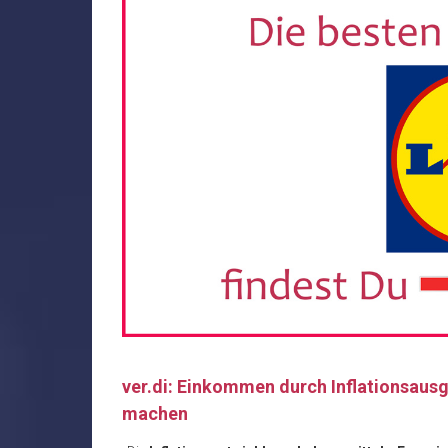
ver.di: Einkommen durch Inflationsausg
machen