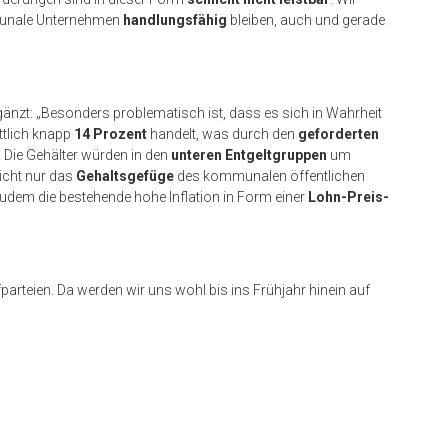
unale Unternehmen
handlungsfähig
bleiben, auch und gerade
gänzt: „Besonders problematisch ist, dass es sich in Wahrheit
ttlich knapp
14 Prozent
handelt, was durch den
geforderten
. Die Gehälter würden in den
unteren Entgeltgruppen
um
nicht nur das
Gehaltsgefüge
des kommunalen öffentlichen
zudem die bestehende hohe Inflation in Form einer
Lohn-Preis-
arteien. Da werden wir uns wohl bis ins Frühjahr hinein auf