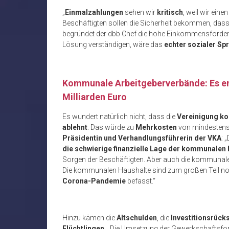
„
Einmalzahlungen
sehen wir
kritisch
, weil wir eine
Beschäftigten sollen die Sicherheit bekommen, dass
begründet der dbb Chef die hohe Einkommensforderun
Lösung verständigen, wäre das
echter sozialer Sp
Kommunale Arbeitgeberverbände: Es e
Milliarden Euro
Es wundert natürlich nicht, dass die
Vereinigung k
ablehnt
. Das würde zu
Mehrkosten
von mindesten
Präsidentin und Verhandlungsführerin der VKA
: 
die schwierige finanzielle Lage der kommunale
Sorgen der Beschäftigten. Aber auch die kommunalen
Die kommunalen Haushalte sind zum großen Teil n
Corona-Pandemie
befasst.“
Hinzu kämen die
Altschulden
, die
Investitionsrück
Flüchtlingen
. „Die Umsetzung der Gewerkschaftsfo