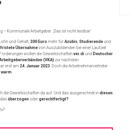
?
– Kommunale Arbeitgeber: ‚Das ist nicht leistbar‘
ohn und Gehalt,
200 Euro
mehr für
Azubis
,
Studierende
und
fristete Übernahme
von Auszubildenden bei einer Laufzeit
 Forderungen wollen die Gewerkschaften
ver.di
und
Deutscher
rbeitgeberverbänden (VKA)
zur nächsten
war erst am
24. Januar 2023
. Doch die Arbeitnehmervertreter
f warm
.
ich die Gewerkschaften da auf. Und das ausgerechnet in
diesen
 das
überzogen
oder
gerechtfertigt?
zu?