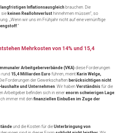
n
langfristigen Inflationsausgleich
brauchen. Die
 sie
keinen Reallohnverlust
hinnehmen müssen“, so
g. „Wenn wir uns im Frühjahr nicht auf eine vernünftige
rengstoff
.“
ntstehen Mehrkosten von 14% und 15,4
ommunaler Arbeitgeberverbände (VKA)
diese Forderungen
s rund
15,4 Milliarden Euro
führen, meint
Karin Welge,
„Die Forderungen der Gewerkschaften
berücksichtigen nicht
n Haushalte und Unternehmen
. Wir haben
Verständnis
für die
 Arbeitgeber befinden sich in einer
enorm schwierigen Lage
:
och immer mit den
finanziellen Einbußen im Zuge der
stände
und die Kosten für die
Unterbringung von
rderungen sind in dieser Form
schlicht nicht leistbar
. Wir