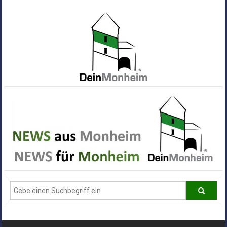
Zum
Inhalt
springen
Dein
Monheim
Alle
Infos
und
News
aus
Deiner
Stadt
Monheim