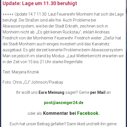
Update: Lage um 11.30 beruhigt
+++++ Update 14.7 11.30: Laut Feuerwehr Monheim hat sich die Lage
beruhigt. Die Straßen sind alle frei. Auch Probleme bei
Abwassersystem, wie bei der Stadt Erkrath, zeichnen sich in
Monheim nicht ab. „Es gibt keinen Rückstau“, erklärt Andreas
Freidrich von der Monheimer Feuerwehr. Friedrich weiter: „Dafür hat
die Stadt Monheim auch einiges investiert und das Kanalnetz
ausgebaut. Es gibt derzeit keinerlei Probleme beim Abwassersystem.
Man sei jedoch im stand by Modus. „Laut Wetterberricht erwarten wir
in der Zeit von 15 bis 21 Uhr starke Regenfälle
Text: Marjana Kriznik
Foto: Chris „CJ“ Johnson/Pixabay
Ihr wollt uns
Eure Meinung
sagen? Gerne
per Mail
an
post@anzeiger24.de
Kommentar bei
Facebook
.
oder als
Euch hat unser Beitrag gefallen? Dann liked und teilt ihn gerne.