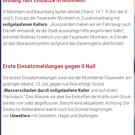
Bislang fünf Einsätze in Monheim
In Monheim und Baumberg laufen derzeit (Stand: 14.7. 9 Uhr) der 4.
und 5. Einsatz der Feuerwehr Monheim in Zusammenhang mit
vollgelaufenen Kellern
. „Aussserdem haben wir ein Fahrzeug nach
Erkrath entsandt, da die Stadt auswärtige Hilfe angefordert hatte“,
berichtet Andreas Friedrich von der Feuerwehr Monheim. In Erkrath
ist das Abwassersystem aufgrund des Dauerregens überfordert.
Erste Einsatzmeldungen gegen 0 Null
Die ersten Einsatzmeldungen seien bei der Monheimer Feuerwehr am
gestrigen Abend, 13. Juli, gegen null Null erfolgt. Grund:
„
Wasserschaden durch vollgelaufene Keller
und auf einem
Flachdach.“ Das Wasser sei aber bei Eintreffen der Kräfte zum Glück
bereits von selbt abgeflossen. Bericht wird aktualisiert. Achtung: Der
Deutsche Wetterdienst warnt noch bis Donnerstagmorgen
vor
Unwettern
mit Gewittern, Hagel und Starkregen.