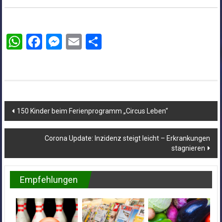
WhatsApp
Facebook
Messenger
Email
Teilen
Beitragsnavigation
150 Kinder beim Ferienprogramm „Circus Leben“
Corona Update: Inzidenz steigt leicht – Erkrankungen
stagnieren
Empfehlungen