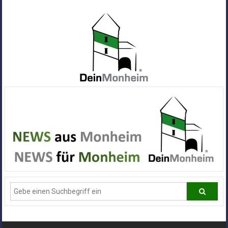
Zum
Inhalt
springen
Dein
Monheim
Alle
Infos
und
News
aus
Deiner
Stadt
Monheim