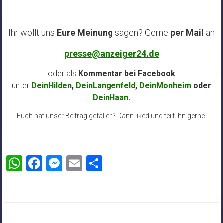
……
Ihr wollt uns
Eure Meinung
sagen? Gerne
per Mail
an
presse@anzeiger24.de
oder als
Kommentar bei
Facebook
unter
DeinHilden
,
DeinLangenfeld
,
DeinMonheim
oder
DeinHaan
.
Euch hat unser Beitrag gefallen? Dann liked und teilt ihn gerne.
WhatsApp
Facebook
Messenger
Email
Teilen