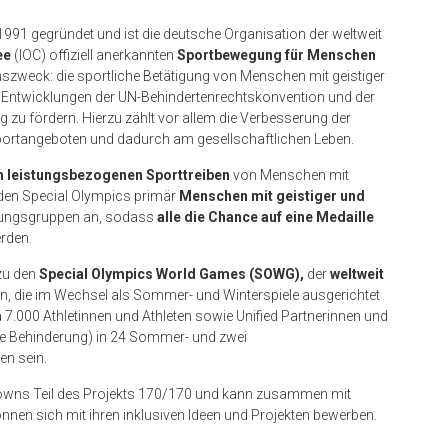
1991 gegründet und ist die deutsche Organisation der weltweit
ee
(IOC) offiziell anerkannten
Sportbewegung für Menschen
inszweck: die sportliche Betätigung von Menschen mit geistiger
r Entwicklungen der UN-Behindertenrechtskonvention und der
zu fördern. Hierzu zählt vor allem die Verbesserung der
portangeboten und dadurch am gesellschaftlichen Leben.
m leistungsbezogenen Sporttreiben
von Menschen mit
 den Special Olympics primär
Menschen mit geistiger und
eistungsgruppen an, sodass
alle die Chance auf eine Medaille
erden.
zu den
Special Olympics World Games (SOWG),
der
weltweit
, die im Wechsel als Sommer- und Winterspiele ausgerichtet
 7.000 Athletinnen und Athleten sowie Unified Partnerinnen und
e Behinderung) in 24 Sommer- und zwei
en sein.
t Towns Teil des Projekts 170/170 und kann zusammen mit
en sich mit ihren inklusiven Ideen und Projekten bewerben.