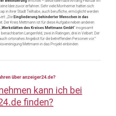
ner Behinderung
errichtet – diese Idee hatte Anfang Februar im
eine Idee zuvor erfahren. Sehr viele Monheimer hatten sich
in ihrer Stadt Teilhabe, auch berufliche, ermöglicht werden
ert: „Die
Eingliederung behinderter Menschen in das
eit. Der Kreis Mettmann ist für diese Aufgabe neben anderen
 „
Werkstätten des Kreises Mettmann GmbH
“ insgesamt
 benachbarten Langenfeld, zwei in Ratingen, drei in Velbert. Der
t auch ortsnahes Angebot für die betreffenden Personen vor.“
isvereinigung Mettmann in das Projekt einbinden.
fahren über anzeiger24.de?
nehmen kann ich bei
24.de finden?