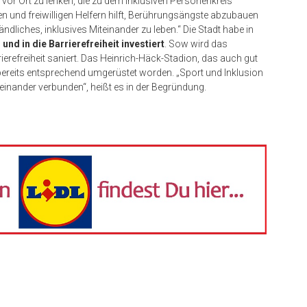
 vor Ort zu lenken, die zu dem inklusiven Personenkreis
n und freiwilligen Helfern hilft, Berührungsängste abzubauen
ändliches, inklusives Miteinander zu leben.“ Die Stadt habe in
r und in die Barrierefreiheit investiert
. Sow wird das
erefreiheit saniert. Das Heinrich-Häck-Stadion, das auch gut
st bereits entsprechend umgerüstet worden. „Sport und Inklusion
einander verbunden“, heißt es in der Begründung.