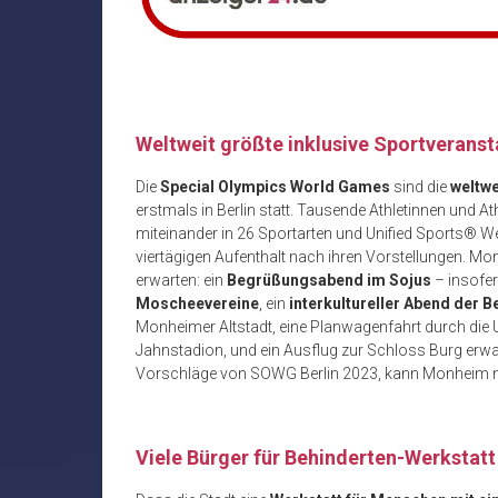
Weltweit größte inklusive Sportveranst
Die
Special Olympics World Games
sind die
weltwe
erstmals in Berlin statt. Tausende Athletinnen und A
miteinander in 26 Sportarten und Unified Sports® 
viertägigen Aufenthalt nach ihren Vorstellungen.
erwarten: ein
Begrüßungsabend im Sojus
– insofe
Moscheevereine
, ein
interkultureller Abend der 
Monheimer Altstadt, eine Planwagenfahrt durch die 
Jahnstadion, und ein Ausflug zur Schloss Burg erwa
Vorschläge von SOWG Berlin 2023, kann Monheim ni
Viele Bürger für Behinderten-Werkstatt