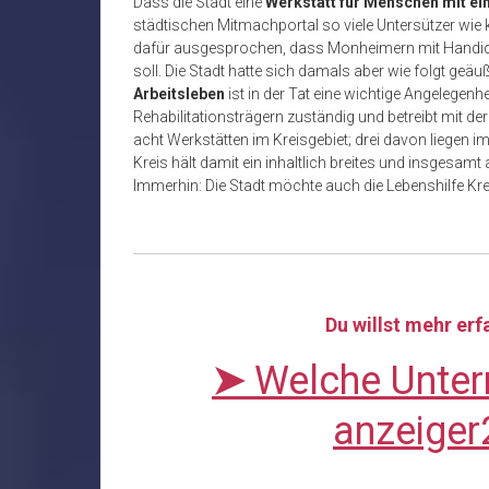
Dass die Stadt eine
Werkstatt für Menschen mit ei
städtischen Mitmachportal so viele Untersützer wie k
dafür ausgesprochen, dass Monheimern mit Handicap 
soll. Die Stadt hatte sich damals aber wie folgt geäuß
Arbeitsleben
ist in der Tat eine wichtige Angelegenh
Rehabilitationsträgern zuständig und betreibt mit der
acht Werkstätten im Kreisgebiet; drei davon liegen im
Kreis hält damit ein inhaltlich breites und insgesam
Immerhin: Die Stadt möchte auch die Lebenshilfe Kre
Du willst mehr er
➤
Welche Unter
anzeiger