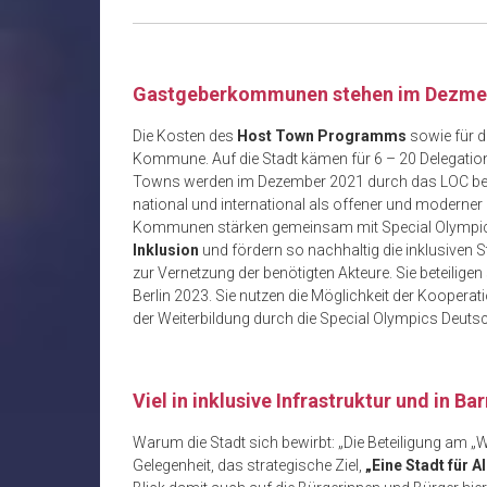
Gastgeberkommunen stehen im Dezmeb
Die Kosten des
Host Town Programms
sowie für d
Kommune. Auf die Stadt kämen für 6 – 20 Delegatio
Towns werden im Dezember 2021 durch das LOC beka
national und international als offener und moderne
Kommunen stärken gemeinsam mit Special Olympi
Inklusion
und fördern so nachhaltig die inklusiven 
zur Vernetzung der benötigten Akteure. Sie beteili
Berlin 2023. Sie nutzen die Möglichkeit der Kooperat
der Weiterbildung durch die Special Olympics Deut
Viel in inklusive Infrastruktur und in Bar
Warum die Stadt sich bewirbt: „Die Beteiligung am 
Gelegenheit, das strategische Ziel,
„Eine Stadt für A