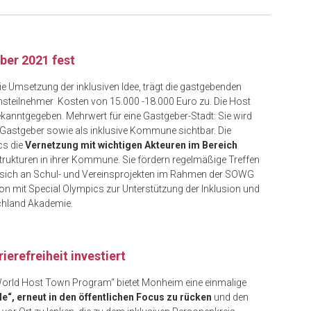
er 2021 fest
ie Umsetzung der inklusiven Idee, trägt die gastgebenden
nsteilnehmer Kosten von 15.000 -18.000 Euro zu. Die Host
nntgegeben. Mehrwert für eine Gastgeber-Stadt: Sie wird
r Gastgeber sowie als inklusive Kommune sichtbar. Die
cs die
Vernetzung mit wichtigen Akteuren im Bereich
Strukturen in ihrer Kommune. Sie fördern regelmäßige Treffen
gen sich an Schul- und Vereinsprojekten im Rahmen der SOWG
ion mit Special Olympics zur Unterstützung der Inklusion und
schland Akademie.
rierefreiheit investiert
„World Host Town Program“ bietet Monheim eine einmalige
lle“, erneut in den öffentlichen Focus zu rücken
und den