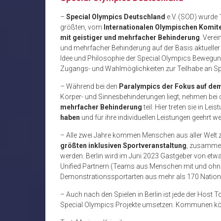
–
Special Olympics Deutschland
e.V. (SOD) wurde 
größten, vom
Internationalen Olympischen Komit
mit geistiger und mehrfacher Behinderung
. Vere
und mehrfacher Behinderung auf der Basis aktuelle
Idee und Philosophie der Special Olympics Bewegung 
Zugangs- und Wahlmöglichkeiten zur Teilhabe an S
– Während bei den
Paralympics der Fokus auf de
Körper- und Sinnesbehinderungen liegt, nehmen bei
mehrfacher Behinderung
teil. Hier treten sie in L
haben
und für ihre individuellen Leistungen geehrt w
– Alle zwei Jahre kommen Menschen aus aller Welt 
größten inklusiven Sportveranstaltung
, zusammen
werden. Berlin wird im Juni 2023 Gastgeber von etwa
Unified Partnern (Teams aus Menschen mit und ohn
Demonstrationssportarten aus mehr als 170 Nation
– Auch nach den Spielen in Berlin ist jede der Hos
Special Olympics Projekte umsetzen. Kommunen könn