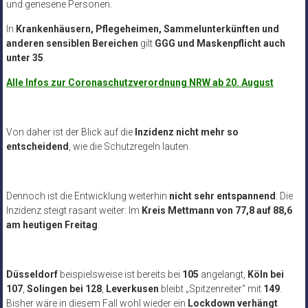
und genesene Personen.
In
Krankenhäusern, Pflegeheimen, Sammelunterkünften und
anderen sensiblen Bereichen
gilt
GGG und Maskenpflicht auch
unter 35
.
Alle Infos zur Coronaschutzverordnung NRW ab 20. August
Von daher ist der Blick auf die
Inzidenz nicht mehr so
entscheidend
, wie die Schutzregeln lauten.
Dennoch ist die Entwicklung weiterhin
nicht sehr entspannend
: Die
Inzidenz steigt rasant weiter: Im
Kreis Mettmann von 77,8 auf 88,6
am heutigen Freitag
.
Düsseldorf
beispielsweise ist bereits bei
105
angelangt,
Köln bei
107
,
Solingen bei 128
,
Leverkusen
bleibt „Spitzenreiter“ mit
149
.
Bisher wäre in diesem Fall wohl wieder ein
Lockdown verhängt