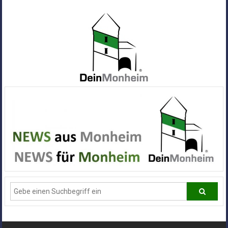
Zum
Inhalt
springen
Dein
Monheim
Alle
Infos
und
News
aus
Deiner
Stadt
Monheim