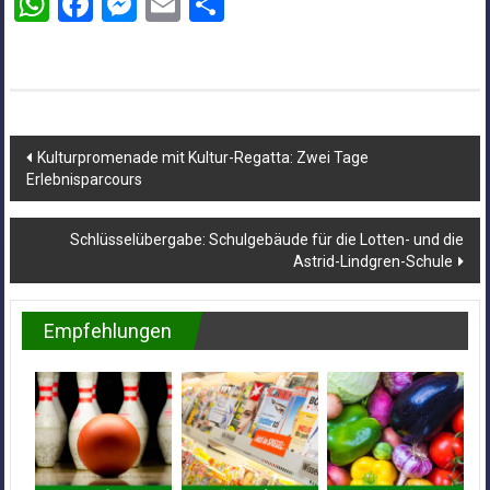
WhatsApp
Facebook
Messenger
Email
Teilen
Beitragsnavigation
Kulturpromenade mit Kultur-Regatta: Zwei Tage
Erlebnisparcours
Schlüsselübergabe: Schulgebäude für die Lotten- und die
Astrid-Lindgren-Schule
Empfehlungen