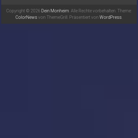
Copyright © 2026
Dein Monheim
. Alle Rechte vorbehalten. Theme:
ColorNews
von ThemeGrill. Präsentiert von
WordPress
.