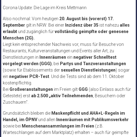
Corona Update: Die Lage im Kreis Mettmann
Also nochmal: Vom heutigen
20. August bis (vorerst) 17.
September
gilt in NRW: Bei einer
Inzidenz über 35
ist nahezu
alles
erlaubt
und zugänglich für
vollständig geimpfte oder genesene
Menschen (2G).
Liegt kein entsprechender Nachweis vor, muss für Besuche von
Restaurants, Kulturveranstaltungen und Events aller Art, zu
Dienstleistungen in
Innenräumen
ein
negativer Schnelltest
vorgelegt werden (GGG)
; bei
Partys und Tanzveranstaltungen
(sowie für Etablissements der
sexuellen Dienstleistungen
) sogar
ein
negativer PCR-Test
. Und die Tests sind ab dem 11. Oktober
kostenpflichtig.
Bei
Großveranstaltungen
im Freien gilt
GGG
(also Einlass auch für
Getestete) erst
ab 2.500 „aktiv Teilnehmenden
, Besuchern oder
Zuschauern“.
Grundsätzlich bleiben die
Maskenpflicht und AHA+L-Regeln im
Handel, im ÖPNV
und allen
Innenräumen mit Publikumsverkehr
sowie bei
Menschenansammlungen im Freien
(z.B.
Warteschlangen auf dem Marktplatz) erhalten – auch für geimpfte