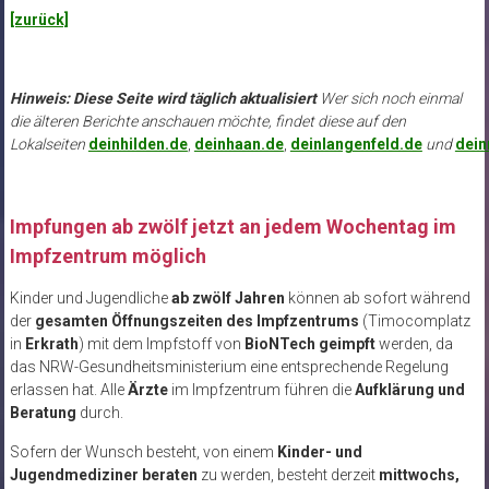
[zurück]
Hinweis: Diese Seite wird täglich aktualisiert
Wer sich noch einmal
die älteren Berichte anschauen möchte, findet diese auf den
Lokalseiten
deinhilden.de
,
deinhaan.de
,
deinlangenfeld.de
und
dei
Impfungen ab zwölf jetzt an jedem Wochentag im
Impfzentrum möglich
Kinder und Jugendliche
ab zwölf Jahren
können ab sofort während
der
gesamten Öffnungszeiten des Impfzentrums
(Timocomplatz
in
Erkrath
) mit dem Impfstoff von
BioNTech geimpft
werden, da
das NRW-Gesundheitsministerium eine entsprechende Regelung
erlassen hat. Alle
Ärzte
im Impfzentrum führen die
Aufklärung und
Beratung
durch.
Sofern der Wunsch besteht, von einem
Kinder- und
Jugendmediziner beraten
zu werden, besteht derzeit
mittwochs,