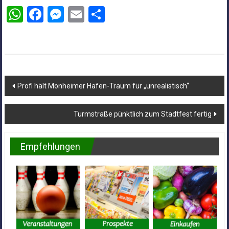
WhatsApp
Facebook
Messenger
Email
Teilen
Beitragsnavigation
Profi hält Monheimer Hafen-Traum für „unrealistisch“
Turmstraße pünktlich zum Stadtfest fertig
Empfehlungen