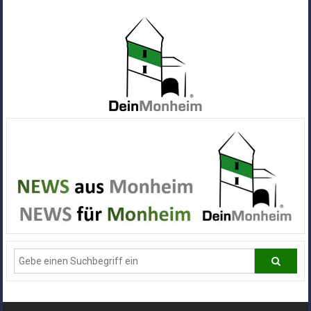
Zum
Inhalt
springen
Dein
Monheim
Alle
Infos
und
News
aus
Deiner
Stadt
Monheim