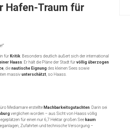
r Hafen-Traum für
e!“
n f
ür
Kritik
. Besonders deutlich äußert sich der international
Heiner
Haass
: Er hält die Pläne der Stadt für
völlig überzogen
ze
, die
nautische Eignung
des kleinen Sees sowie
hten massiv
unterschätzt
, so
Haass
.
büro Mediamare erstellte
Machbarkeitsgutachten
. Darin sei
mburg
verglichen worden
– aus Sicht von
Haass
v
öllig
Liegeplätzen für einen nur 6,7 Hektar großen See
kaum
teganlagen, Zufahrten und technische Versorgung –