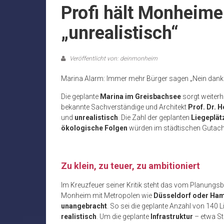
Profi hält Monheime
„unrealistisch“
Veröffentlicht von: deinmonheim
Marina Alarm: Immer mehr Bürger sagen „Nein dank
Die geplante
Marina im
Greisbachsee
sorgt weiterhi
bekannte Sachverständige und Architekt
Prof. Dr. 
und
unrealistisch
. Die Zahl der geplanten
Liegeplät
ökologische Folgen
würden im städtischen Gutac
Zu klein, zu teuer, zu ambitioniert
Im
Kreuzfeuer
seiner Kritik steht das vom Planungs
Monheim mit Metropolen wie
Düsseldorf oder Ha
unangebracht
. So sei die geplante Anzahl von 140 
realistisch
. Um die geplante
Infrastruktur
– etwa S