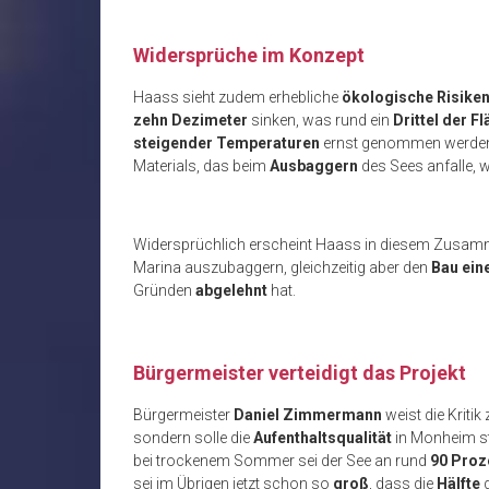
Widersprüche im Konzept
Haass
sieht zudem erhebliche
ökologische Risike
zehn Dezimeter
sinken, was rund ein
Drittel der F
steigender Temperaturen
ernst genommen werden 
Materials, das beim
Ausbaggern
des Sees anfalle, 
Widersprüchlich erscheint
Haass
in diesem Zusammen
Marina auszubaggern, gleichzeitig aber den
Bau ein
Gründen
abgelehnt
hat.
Bürgermeister verteidigt das Projekt
Bürgermeister
Daniel Zimmermann
weist die Kritik
sondern solle die
Aufenthaltsqualität
in Monheim st
bei trockenem Sommer sei der See an rund
90 Proz
sei im Übrigen jetzt schon so
groß
, dass die
Hälfte
d