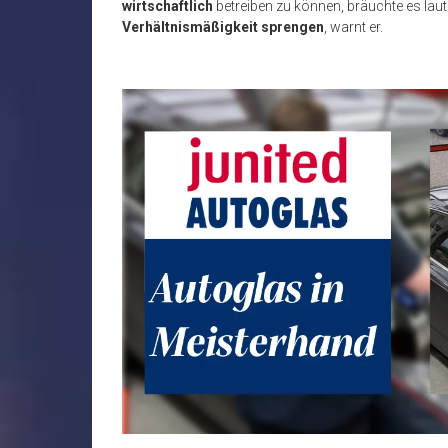
wirtschaftlich
betreiben zu k
önnen, bräuchte es lau
Verhältnismäßigkeit sprengen
, warnt er.