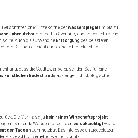
n
. Bei sommerlicher Hitze könne der
Wasserspiegel
um bis zu
läche unbenutzbar
mache. Ein Szenario, das angesichts stetig
sollte. Auch die aufwendige
Entsorgung
des belasteten
werde im Gutachten nicht ausreichend berücksichtigt.
hang, dass die Stadt zwar bereit sei, den See für eine
es künstlichen Badestrands
aus angeblich ökologischen
 zurück. Die Marina sei ja
kein reines Wirtschaftsprojekt
,
eigern. Sinkende Wasserstände seien
berücksichtigt
– auch
ent der Tage
im Jahr nutzbar. Das Interesse an Liegepl
ätzen
er Plätze ad hoc vergeben werden könnte.