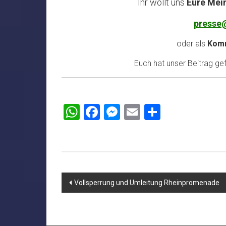
Ihr wollt uns
Eure Mei
presse
oder als
Komm
Euch hat unser Beitrag gefa
WhatsApp
Facebook
Messenger
Email
Teilen
Beitragsnavigation
Vollsperrung und Umleitung Rheinpromenade