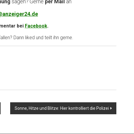
nung
sagen? Gerne
per Mail
an
@anzeiger24.de
entar bei
Facebook
.
llen? Dann liked und teilt ihn gerne.
Sonne, Hitze und Blitze: Hier kontrolliert die Polizei