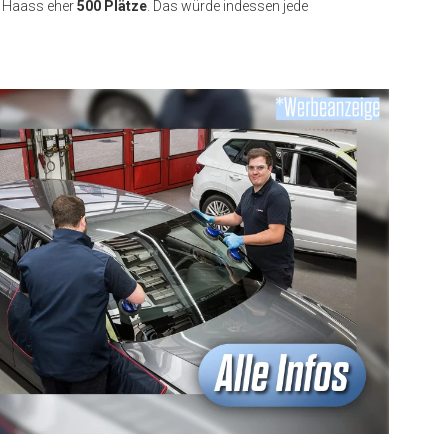
t
Haass
eher
500 Plätze
. Das würde indessen jede