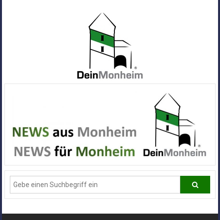
Zum
Inhalt
springen
Dein
Monheim
Alle
Infos
und
News
aus
Deiner
Stadt
Monheim