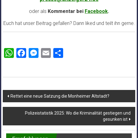
oder als
Kommentar bei
Facebook
.
Euch hat unser Beitrag gefallen? Dann liked und teilt ihn gerne.
WhatsApp
Facebook
Messenger
Email
Teilen
Beitragsnavigation
Rettet eine neue Satzung die Monheimer Altstadt?
Polizeistatistik 2025: Wo die Kriminalität gestiegen und
gesunken ist