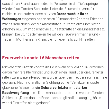
dass durch Brandrauch bedrohte Personen in die Tiefe springen
würden“, so Torsten Schlender, Leiter der Feuerwehr. „Anrufer
meldeten uns zudem, dass sie vom
Brandrauch in ihren
Wohnungen
eingeschlossen seien.“ Einsatzleiter Andreas Friedrich
war es schließlich, der die Alarmstufe auf Stadtalarm über Sirene
erhöhen ließ, um möglichst viele Einsatzkräfte an die Einsatzstelle zu
bringen. Die Stunde der vielen freiwilligen Feuerwehrmänner und -
frauen in Monheim am Rhein, die nun ebenfalls zur Hilfe eilten.
Feuerwehr konnte 16 Menschen retten
Mit vereinten Kräften konnte die Feuerwehr schließlich 16 Personen,
davon mehrere Kleinkinder, und auch einen Hund über die Drehleiter
retten, zwei weitere Personen wurden über den Treppenraum ins Freie
gebracht. Nach notärztlicher Sichtung von elf Verletzten musste
glücklicher Weise nur
ein Schwerverletzter mit starker
Rauchvergiftung
in ein Krankenhaus transportiert werden. Torsten
Schlender: „Dass das am Ende doch so glimpflich ausging, hätten
wir bei Eintreffen nicht gedacht.“