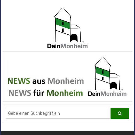
Zum
Inhalt
springen
Dein
Monheim
Alle
Infos
und
News
aus
Deiner
Stadt
Monheim