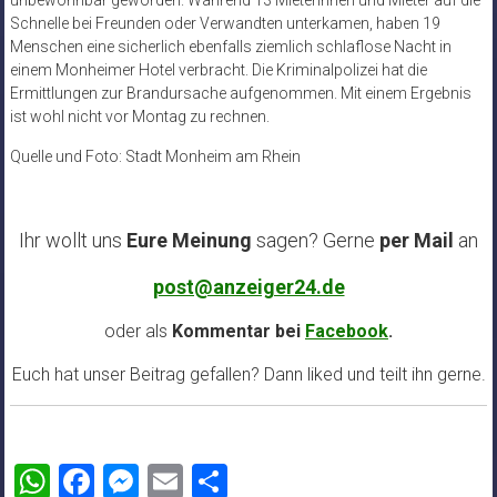
unbewohnbar geworden. Während 13 Mieterinnen und Mieter auf die
Schnelle bei Freunden oder Verwandten unterkamen, haben 19
Menschen eine sicherlich ebenfalls ziemlich schlaflose Nacht in
einem Monheimer Hotel verbracht. Die Kriminalpolizei hat die
Ermittlungen zur Brandursache aufgenommen. Mit einem Ergebnis
ist wohl nicht vor Montag zu rechnen.
Quelle und Foto: Stadt Monheim am Rhein
Ihr wollt uns
Eure Meinung
sagen? Gerne
per Mail
an
post@anzeiger24.de
oder als
Kommentar bei
Facebook
.
Euch hat unser Beitrag gefallen? Dann liked und teilt ihn gerne.
WhatsApp
Facebook
Messenger
Email
Teilen