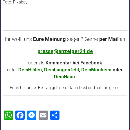
Foto: Pixabay
Ihr wollt uns
Eure Meinung
sagen? Gerne
per Mail
an
presse@anzeiger24.de
oder als
Kommentar bei
Facebook
unter
DeinHilden
,
DeinLangenfeld
,
DeinMonheim
oder
DeinHaan
.
Euch hat unser Beitrag gefallen? Dann liked und teilt ihn gerne.
WhatsApp
Facebook
Messenger
Email
Teilen