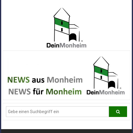
Zum
Inhalt
springen
Dein
Monheim
Alle
Infos
und
News
aus
Deiner
Stadt
Monheim