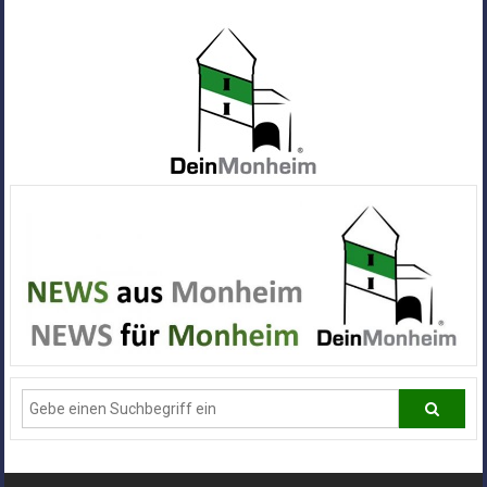
Zum
Inhalt
springen
Dein
Monheim
Alle
Infos
und
News
aus
Deiner
Stadt
Monheim