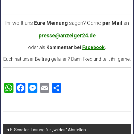
Ihr wollt uns
Eure Meinung
sagen? Gerne
per Mail
an
presse@anzeiger24.de
oder als
Kommentar bei
Facebook
.
Euch hat unser Beitrag gefallen? Dann liked und teilt ihn gerne.
WhatsApp
Facebook
Messenger
Email
Teilen
Beitragsnavigation
E-Scooter: Lösung für „wildes“ Abstellen