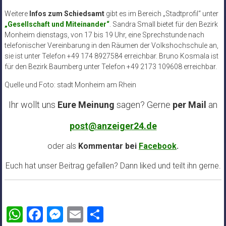
Weitere
Infos zum Schiedsamt
gibt es im Bereich „Stadtprofil“ unter
„Gesellschaft und Miteinander“
. Sandra Small bietet für den Bezirk
Monheim dienstags, von 17 bis 19 Uhr, eine Sprechstunde nach
telefonischer Vereinbarung in den Räumen der Volkshochschule an,
sie ist unter Telefon +49 174 8927584 erreichbar. Bruno Kosmala ist
für den Bezirk Baumberg unter Telefon +49 2173 109608 erreichbar.
Quelle und Foto: stadt Monheim am Rhein
Ihr wollt uns
Eure Meinung
sagen? Gerne
per Mail
an
post@anzeiger24.de
oder als
Kommentar bei
Facebook
.
Euch hat unser Beitrag gefallen? Dann liked und teilt ihn gerne.
WhatsApp
Facebook
Messenger
Email
Teilen