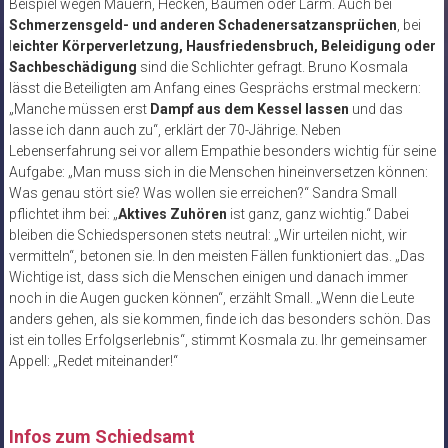
Beispiel wegen Mauern, Hecken, Bäumen oder Lärm. Auch bei
Schmerzensgeld- und anderen Schadenersatzansprüchen
, bei
l
eichter Körperverletzung, Hausfriedensbruch, Beleidigung oder
Sachbeschädigung
sind die Schlichter gefragt. Bruno Kosmala
lässt die Beteiligten am Anfang eines Gesprächs erstmal meckern:
„Manche müssen erst
Dampf aus dem Kessel lassen
und das
lasse ich dann auch zu“, erklärt der 70-Jährige. Neben
Lebenserfahrung sei vor allem Empathie besonders wichtig für seine
Aufgabe: „Man muss sich in die Menschen hineinversetzen können:
Was genau stört sie? Was wollen sie erreichen?“ Sandra Small
pflichtet ihm bei: „
Aktives Zuhören
ist ganz, ganz wichtig.“ Dabei
bleiben die Schiedspersonen stets neutral: „Wir urteilen nicht, wir
vermitteln“, betonen sie. In den meisten Fällen funktioniert das. „Das
Wichtige ist, dass sich die Menschen einigen und danach immer
noch in die Augen gucken können“, erzählt Small. „Wenn die Leute
anders gehen, als sie kommen, finde ich das besonders schön. Das
ist ein tolles Erfolgserlebnis“, stimmt Kosmala zu. Ihr gemeinsamer
Appell: „Redet miteinander!“
Infos zum Schiedsamt