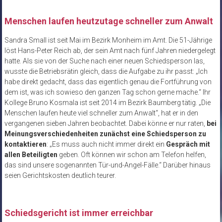
Menschen laufen heutzutage schneller zum Anwalt
Sandra Small ist seit Mai im Bezirk Monheim im Amt. Die 51-Jährige
löst Hans-Peter Reich ab, der sein Amt nach fünf Jahren niedergelegt
hatte. Als sie von der Suche nach einer neuen Schiedsperson las,
wusste die Betriebsrätin gleich, dass die Aufgabe zu ihr passt: „Ich
habe direkt gedacht, dass das eigentlich genau die Fortführung von
dem ist, was ich sowieso den ganzen Tag schon gerne mache.“ Ihr
Kollege Bruno Kosmala ist seit 2014 im Bezirk Baumberg tätig. „Die
Menschen laufen heute viel schneller zum Anwalt“, hat er in den
vergangenen sieben Jahren beobachtet. Dabei könne er nur raten,
bei
Meinungsverschiedenheiten zunächst eine Schiedsperson zu
kontaktieren
: „Es muss auch nicht immer direkt ein
Gespräch mit
allen Beteiligten
geben. Oft können wir schon am Telefon helfen,
das sind unsere sogenannten Tür-und-Angel-Fälle.“ Darüber hinaus
seien Gerichtskosten deutlich teurer.
Schiedsgericht ist immer erreichbar