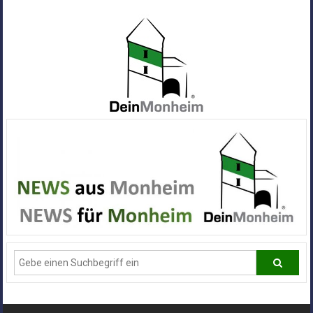
Zum
Inhalt
springen
Dein
Monheim
Alle
Infos
und
News
aus
Deiner
Stadt
Monheim