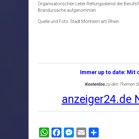
Organisatorischen Leiter Rettungsdienst der Berufsfe
Brandursache aufgenommen.
Quelle und Foto: Stadt Monheim am Rhein
Immer up to date: Mit
Kostenlos
zu den Themen Sh
anzeiger24.de N
WhatsApp
Facebook
Messenger
Email
Teilen