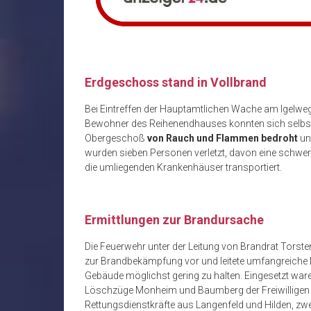
Erdgeschoss stand in Vollbrand
Bei Eintreffen der Hauptamtlichen Wache am Igelweg
Bewohner des Reihenendhauses konnten sich selbstän
Obergeschoß
von Rauch und Flammen bedroht
un
wurden sieben Personen verletzt, davon eine schwe
die umliegenden Krankenhäuser transportiert.
Ermittlungen zur Brandursache
Die Feuerwehr unter der Leitung von Brandrat Torste
zur Brandbekämpfung vor und leitete umfangreich
Gebäude möglichst gering zu halten. Eingesetzt war
Löschzüge Monheim und Baumberg der Freiwilligen 
Rettungsdienstkräfte aus Langenfeld und Hilden, zw