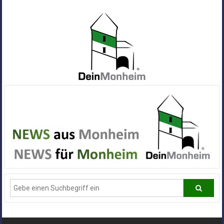
Zum
Inhalt
springen
Dein
Monheim
Alle
Infos
und
News
aus
Deiner
Stadt
Monheim