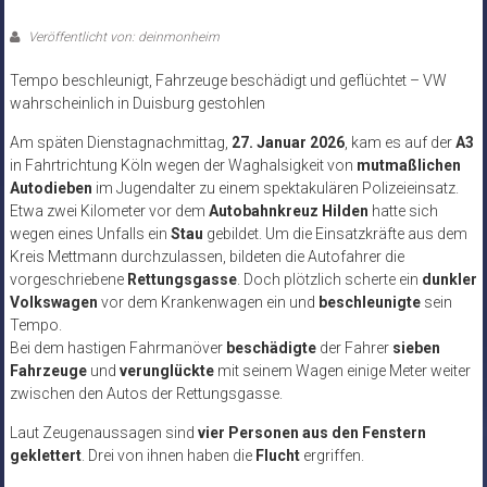
Veröffentlicht von: deinmonheim
Tempo beschleunigt, Fahrzeuge beschädigt und geflüchtet – VW
wahrscheinlich in Duisburg gestohlen
Am späten Dienstagnachmittag,
27. Januar 2026
, kam es auf der
A3
in Fahrtrichtung Köln wegen der Waghalsigkeit von
mutmaßlichen
Autodieben
im Jugendalter zu einem spektakulären Polizeieinsatz.
Etwa zwei Kilometer vor dem
Autobahnkreuz Hilden
hatte sich
wegen eines Unfalls ein
Stau
gebildet. Um die Einsatzkräfte aus dem
Kreis Mettmann durchzulassen, bildeten die Autofahrer die
vorgeschriebene
Rettungsgasse
. Doch plötzlich scherte ein
dunkler
Volkswagen
vor dem Krankenwagen ein und
beschleunigte
sein
Tempo.
Bei dem hastigen Fahrmanöver
beschädigte
der Fahrer
sieben
Fahrzeuge
und
verunglückte
mit seinem Wagen einige Meter weiter
zwischen den Autos der Rettungsgasse.
Laut Zeugenaussagen sind
vier Personen aus den Fenstern
geklettert
. Drei von ihnen haben die
Flucht
ergriffen.