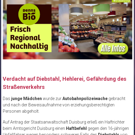
Verdacht auf Diebstahl, Hehlerei, Gefährdung des
Straßenverkehrs
Das
junge Mädchen
wurde zur
Autobahnpolizeiwache
gebracht
und nach der Beweisaufnahme von erziehungsberechtigten
Personen abgeholt.
Auf Antrag der Staatsanwaltschaft Duisburg erließ ein Haftrichter
beim Amtsgericht Duisburg einen
Haftbefehl
gegen den 16-jährigen
Unfallfahrer wegen besonders schweren Falls des
Diebstahls
von