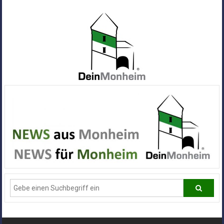
Zum
Inhalt
springen
Dein
Monheim
Alle
Infos
und
News
aus
Deiner
Stadt
Monheim