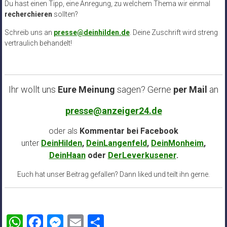
Du hast einen Tipp, eine Anregung, zu welchem Thema wir einmal
recherchieren
sollten?
Schreib uns an
presse@deinhilden.de
. Deine Zuschrift wird streng
vertraulich behandelt!
Ihr wollt uns
Eure Meinung
sagen? Gerne
per Mail
an
presse@anzeiger24.de
oder als
Kommentar bei
Facebook
unter
DeinHilden
,
DeinLangenfeld
,
DeinMonheim
,
DeinHaan
oder
DerLeverkusener
.
Euch hat unser Beitrag gefallen? Dann liked und teilt ihn gerne.
WhatsApp
Facebook
Messenger
Email
Teilen