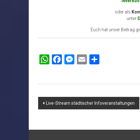
leverku
oder als
Kom
unter
D
Euch hat unser Beitrag gef
WhatsApp
Facebook
Messenger
Email
Teilen
Beitragsnavigation
Live-Stream städtischer Infoveranstaltungen