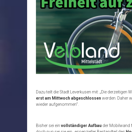
Dazu teilt die Stadt Leverkusen mit: „Die derzeitig
erst am Mittwoch abgeschlossen
werden. Daher wi
wieder aufgenommen“.
Bisher sei ein
vollständiger Aufbau
der Mobilwand f
doch nun sei sie ein „essenzieller Bestandteil des
Ho