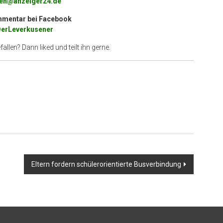
sen@anzeiger24.de
mentar bei
Facebook
erLeverkusener
allen? Dann liked und teilt ihn gerne.
Eltern fordern schülerorientierte Busverbindung