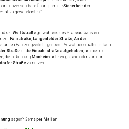
t eine unverzichtbare Übung, um die
Sicherheit der
fall zu gewährleisten.“
nd der
Werftstraße
gilt während des Probeaufbaus ein
en zur
Fährstraße
,
Langenfelder Straße
,
An der
e
für den Fahrzeugverkehr gesperrt. Anwohner erhalten jedoch
der Straße
ist die
Einbahnstraße aufgehoben
, um hier die
er
, die in Richtung
Monheim
unterwegs sind oder von dort
tdorfer Straße
zu nutzen.
inung
sagen? Gerne
per Mail
an