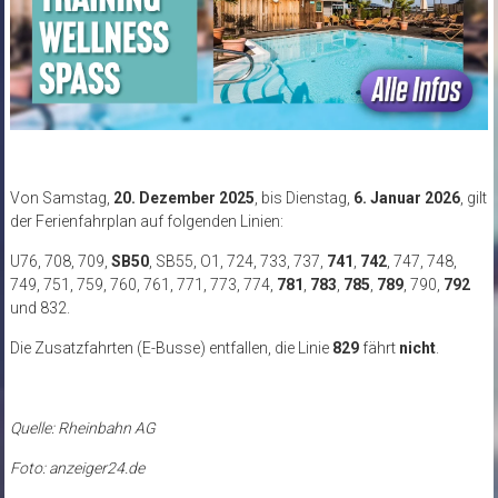
Von Samstag,
20. Dezember 2025
, bis Dienstag,
6. Januar 2026
, gilt
der Ferienfahrplan auf folgenden Linien:
U76, 708, 709,
SB50
, SB55, O1, 724, 733, 737,
741
,
742
, 747, 748,
749, 751, 759, 760, 761, 771, 773, 774,
781
,
783
,
785
,
789
, 790,
792
und 832.
Die Zusatzfahrten (E-Busse) entfallen, die Linie
829
fährt
nicht
.
Quelle: Rheinbahn AG
Foto: anzeiger24.de