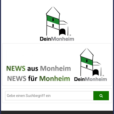
Zum
Inhalt
springen
Dein
Monheim
Alle
Infos
und
News
aus
Deiner
Stadt
Monheim