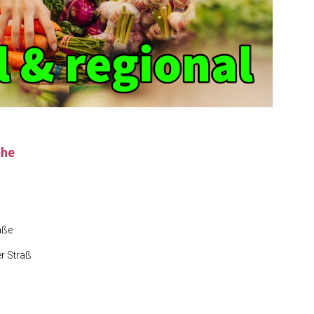
che
aße
er Straß