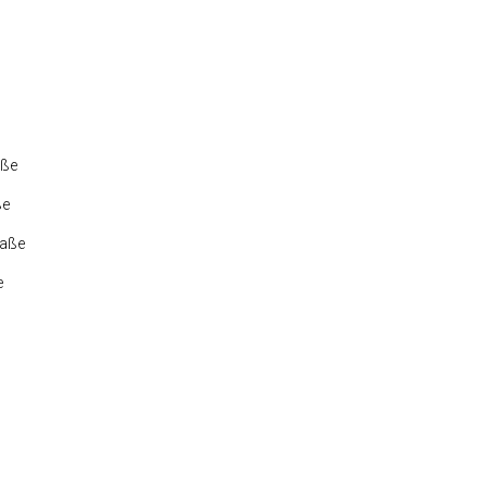
aße
ße
raße
e