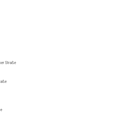
ker Straße
raße
ße