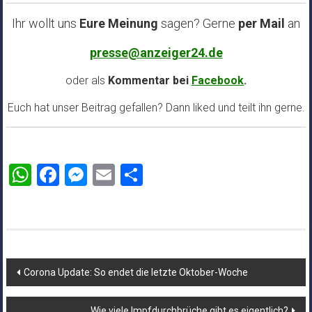
Ihr wollt uns
Eure Meinung
sagen? Gerne
per Mail
an
presse@anzeiger24.de
oder als
Kommentar bei
Facebook
.
Euch hat unser Beitrag gefallen? Dann liked und teilt ihn gerne.
WhatsApp
Facebook
Messenger
Email
Teilen
Beitragsnavigation
Corona Update: So endet die letzte Oktober-Woche
Wie viele Impfdurchbrüche gibt es eigentlich?