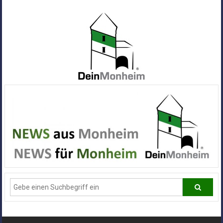
Zum
Inhalt
springen
Dein
Monheim
Alle
Infos
und
News
aus
Deiner
Stadt
Monheim