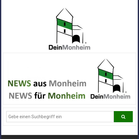
Zum
Inhalt
springen
Dein
Monheim
Alle
Infos
und
News
aus
Deiner
Stadt
Monheim