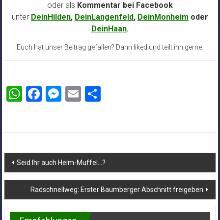
oder als
Kommentar bei
Facebook
unter
DeinHilden
,
DeinLangenfeld
,
DeinMonheim
oder
DeinHaan
.
Euch hat unser Beitrag gefallen? Dann liked und teilt ihn gerne.
WhatsApp
Facebook
Messenger
Email
Teilen
Beitragsnavigation
Seid Ihr auch Helm-Muffel…?
Radschnellweg: Erster Baumberger Abschnitt freigeben