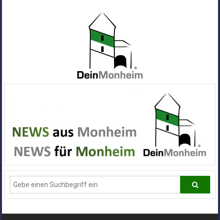
Zum
Inhalt
springen
Dein
Monheim
Alle
Infos
und
News
aus
Deiner
Stadt
Monheim