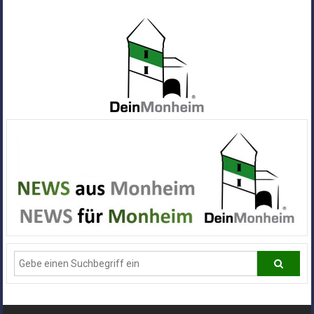
Zum
Inhalt
springen
Dein
Monheim
Alle
Infos
und
News
aus
Deiner
Stadt
Monheim