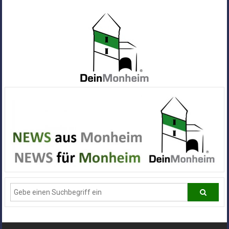
Zum
Inhalt
springen
Dein
Monheim
Alle
Infos
und
News
aus
Deiner
Stadt
Monheim