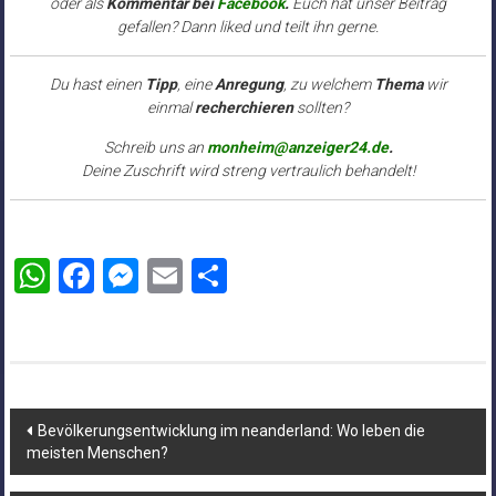
oder als
Kommentar bei
Facebook
.
Euch hat unser Beitrag
gefallen? Dann liked und teilt ihn gerne.
Du hast einen
Tipp
, eine
Anregung
, zu welchem
Thema
wir
einmal
recherchieren
sollten?
Schreib uns an
monheim@anzeiger24.de
.
Deine Zuschrift wird streng vertraulich behandelt!
WhatsApp
Facebook
Messenger
Email
Teilen
Beitragsnavigation
Bevölkerungsentwicklung im neanderland: Wo leben die
meisten Menschen?