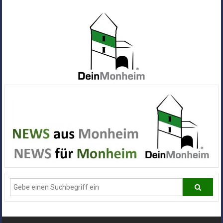
Zum
Inhalt
springen
Dein
Monheim
Alle
Infos
und
News
aus
Deiner
Stadt
Monheim