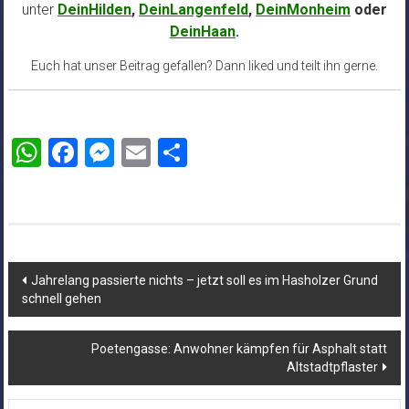
unter
DeinHilden
,
DeinLangenfeld
,
DeinMonheim
oder
DeinHaan
.
Euch hat unser Beitrag gefallen? Dann liked und teilt ihn gerne.
WhatsApp
Facebook
Messenger
Email
Teilen
Beitragsnavigation
Jahrelang passierte nichts – jetzt soll es im Hasholzer Grund
schnell gehen
Poetengasse: Anwohner kämpfen für Asphalt statt
Altstadtpflaster