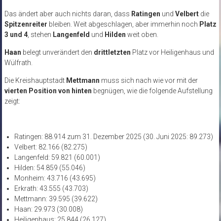
Das ändert aber auch nichts daran, dass
Ratingen
und
Velbert
die
Spitzenreiter
bleiben. Weit abgeschlagen, aber immerhin noch
Platz
3 und 4
, stehen
Langenfeld
und
Hilden
weit oben.
Haan
belegt unverändert den
drittletzten
Platz vor Heiligenhaus und
Wülfrath.
Die Kreishauptstadt
Mettmann
muss sich nach wie vor mit der
vierten Position von hinten
begnügen, wie die folgende Aufstellung
zeigt:
Ratingen: 88.914 zum 31. Dezember 2025 (30. Juni 2025: 89.273)
Velbert: 82.166 (82.275)
Langenfeld: 59.821 (60.001)
Hilden: 54.859 (55.046)
Monheim: 43.716 (43.695)
Erkrath: 43.555 (43.703)
Mettmann: 39.595 (39.622)
Haan: 29.973 (30.008)
Heiligenhaus: 25.844 (26.127)