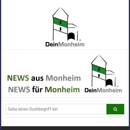
Zum
Inhalt
springen
Dein
Monheim
Alle
Infos
und
News
aus
Deiner
Stadt
Monheim