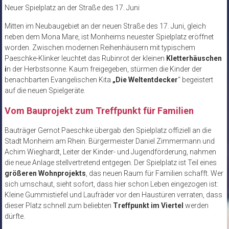
Neuer Spielplatz an der Straße des 17. Juni
Mitten im Neubaugebiet an der neuen Straße des 17. Juni, gleich
neben dem Mona Mare, ist Monheims neuester Spielplatz eröffnet
worden. Zwischen modernen Reihenhäusern mit typischem
Paeschke-Klinker leuchtet das Rubinrot der kleinen
Kletterhäuschen
i
n der Herbstsonne. Kaum freigegeben, stürmen die Kinder der
benachbarten Evangelischen Kita
„Die Weltentdecker
“ begeistert
auf die neuen Spielgeräte.
Vom Bauprojekt zum Treffpunkt für Familien
Bauträger Gernot Paeschke übergab den Spielplatz offiziell an die
Stadt Monheim am Rhein. Bürgermeister Daniel Zimmermann und
Achim Wieghardt, Leiter der Kinder- und Jugendförderung, nahmen
die neue Anlage stellvertretend entgegen. Der Spielplatz ist Teil eines
größeren Wohnprojekts
, das neuen Raum für Familien schafft. Wer
sich umschaut, sieht sofort, dass hier schon Leben eingezogen ist:
Kleine Gummistiefel und Laufräder vor den Haustüren verraten, dass
dieser Platz schnell zum beliebten
Treffpunkt im Viertel
werden
dürfte.