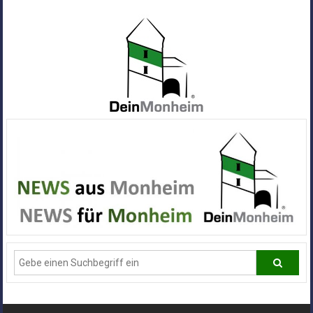
Zum
Inhalt
springen
Dein
Monheim
Alle
Infos
und
News
aus
Deiner
Stadt
Monheim