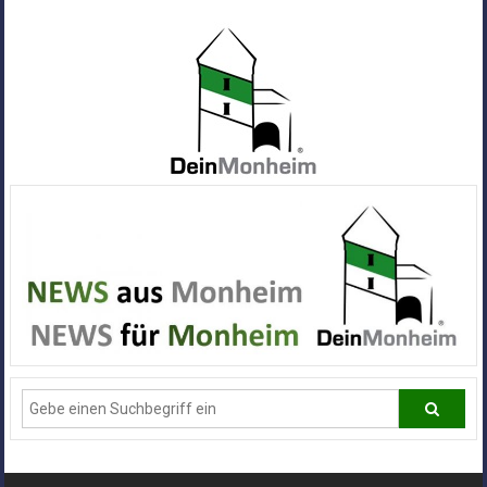
Zum
Inhalt
springen
Dein
Monheim
Alle
Infos
und
News
aus
Deiner
Stadt
Monheim