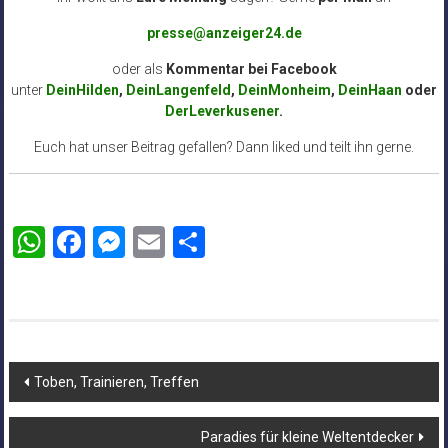
presse@anzeiger24.de
oder als
Kommentar bei
Facebook
unter
DeinHilden
,
DeinLangenfeld
,
DeinMonheim
,
DeinHaan
oder
DerLeverkusener
.
Euch hat unser Beitrag gefallen? Dann liked und teilt ihn gerne.
WhatsApp
Facebook
Messenger
Email
Teilen
Beitragsnavigation
Toben, Trainieren, Treffen
Paradies für kleine Weltentdecker