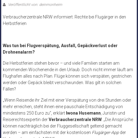
Veröffentlicht von: deinmonheim
Verbraucherzentrale NRW informiert: Rechte bei Flugärger in den
Herbstferien
Was tun bei Flugverspätung, Ausfall, Gepäckverlust oder
Drohnenalarm?
Die Herbstferien stehen bevor – und viele Familien starten am
kommenden Wochenende in den Urlaub. Doch nicht immer läuft am
Flughafen alles nach Plan. Flüge können sich verspäten, gestrichen
werden oder Gepäck bleibt verschwunden. Was gilt in solchen
Fällen?
„Wenn Reisende ihr Ziel mit einer Verspätung von drei Stunden oder
mehr erreichen, steht ihnen eine pauschale Entschädigung von
mindestens 250 Euro zu“, erklärt
Iwona Husemann
, Juristin und
Reiserechtsexpertin der
Verbraucherzentrale NRW
. „Die Ansprüche
können nachträglich bei der Fluggesellschaft geltend gemacht
werden – am einfachsten mit der kostenlosen
Flugärger-App
der