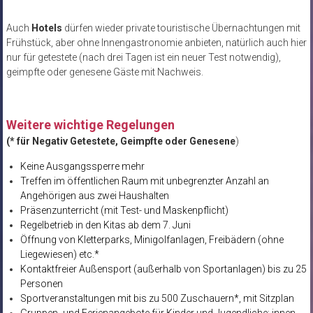
Auch
Hotels
dürfen wieder private touristische Übernachtungen mit
Frühstück, aber ohne Innengastronomie anbieten, natürlich auch hier
nur für getestete (nach drei Tagen ist ein neuer Test notwendig),
geimpfte oder genesene Gäste mit Nachweis.
Weitere wichtige Regelungen
(* für Negativ Getestete, Geimpfte oder Genesene
)
Keine Ausgangssperre mehr
Treffen im öffentlichen Raum mit unbegrenzter Anzahl an
Angehörigen aus zwei Haushalten
Präsenzunterricht (mit Test- und Maskenpflicht)
Regelbetrieb in den Kitas ab dem 7. Juni
Öffnung von Kletterparks, Minigolfanlagen, Freibädern (ohne
Liegewiesen) etc.*
Kontaktfreier Außensport (außerhalb von Sportanlagen) bis zu 25
Personen
Sportveranstaltungen mit bis zu 500 Zuschauern*, mit Sitzplan
Gruppen- und Ferienangebote für Kinder und Jugendliche; innen