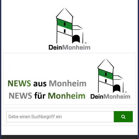
Zum
Inhalt
springen
Dein
Monheim
Alle
Infos
und
News
aus
Deiner
Stadt
Monheim