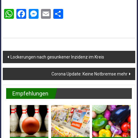
WhatsApp
Facebook
Messenger
Email
Teilen
Beitragsnavigation
Lockerungen nach gesunkener Inzidenz im Kreis
Corona Update: Keine Notbremse mehr
Empfehlungen