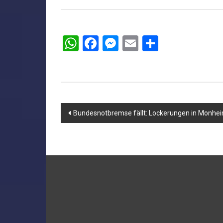
WhatsApp
Facebook
Messenger
Email
Teilen
Beitragsnavigation
Bundesnotbremse fällt: Lockerungen in Monhe