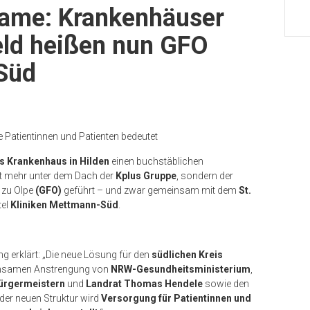
Name: Krankenhäuser
eld heißen nun GFO
Süd
e Patientinnen und Patienten bedeutet
fs Krankenhaus in Hilden
einen buchstäblichen
cht mehr unter dem Dach der
Kplus Gruppe
, sondern der
 zu Olpe
(GFO)
geführt – und zwar gemeinsam mit dem
St.
tel
Kliniken Mettmann-Süd
.
 erklärt: „Die neue Lösung für den
südlichen Kreis
einsamen Anstrengung von
NRW-Gesundheitsministerium
,
ürgermeistern
und
Landrat
Thomas Hendele
sowie den
 der neuen Struktur wird
Versorgung für Patientinnen und