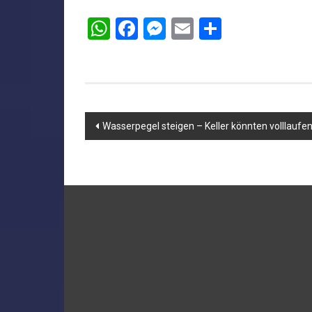
WhatsApp
Facebook
Messenger
Email
Teilen
Beitragsnavigation
Wasserpegel steigen – Keller könnten volllaufe