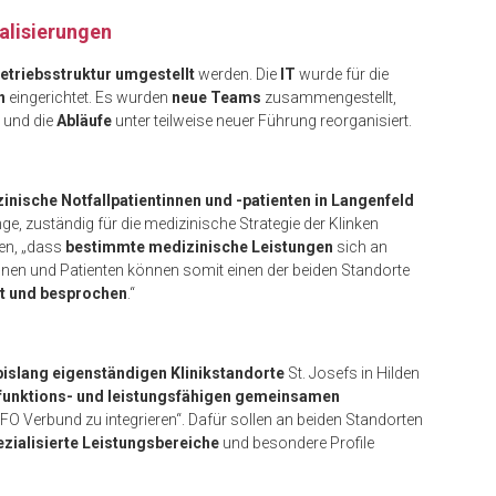
alisierungen
etriebsstruktur umgestellt
werden. Die
IT
wurde für die
n
eingerichtet. Es wurden
neue Teams
zusammengestellt,
 und die
Abläufe
unter teilweise neuer Führung reorganisiert.
inische Notfallpatientinnen und -patienten in Langenfeld
ge, zuständig für die medizinische Strategie der Klinken
n, „dass
bestimmte medizinische Leistungen
sich an
nnen und Patienten können somit einen der beiden Standorte
t und besprochen
.“
bislang eigenständigen Klinikstandorte
St. Josefs in Hilden
 funktions- und leistungsfähigen gemeinsamen
FO Verbund zu integrieren“. Dafür sollen an beiden Standorten
ezialisierte Leistungsbereiche
und besondere Profile