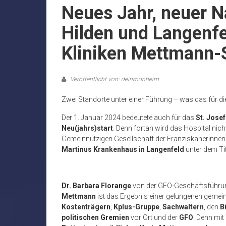
Neues Jahr, neuer 
Hilden und Langenf
Kliniken Mettmann-
Veröffentlicht von: deinmonheim
Zwei Standorte unter einer Führung – was das für di
Der 1. Januar 2024 bedeutete auch für das
St. Jose
Neu(jahrs)start
. Denn fortan wird das Hospital ni
Gemeinnützigen Gesellschaft der Franziskanerinnen
Martinus Krankenhaus in Langenfeld
unter dem Ti
Dr. Barbara Florange
von der GFO-Geschäftsführung
Mettmann
ist das Ergebnis einer gelungenen gem
Kostenträgern
,
Kplus-Gruppe
,
Sachwaltern
, den
B
politischen Gremien
vor Ort und der
GFO
. Denn mit