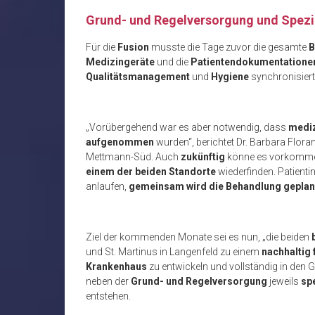
Grund- und Regelversorgung und Spezi
Für die
Fusion
musste die Tage zuvor die gesamte
B
Medizingeräte
und die
Patientendokumentatione
Qualitätsmanagement
und
Hygiene
synchronisiert
„Vorübergehend war es aber notwendig, dass
mediz
aufgenommen
wurden“, berichtet Dr. Barbara Floran
Mettmann-Süd. Auch
zukünftig
könne es vorkomme
einem der beiden Standorte
wiederfinden. Patienti
anlaufen,
gemeinsam wird die Behandlung geplan
Ziel der kommenden Monate sei es nun, „die beiden
und St. Martinus in Langenfeld zu einem
nachhaltig
Krankenhaus
zu entwickeln und vollständig in den G
neben der
Grund- und Regelversorgung
jeweils
sp
entstehen.