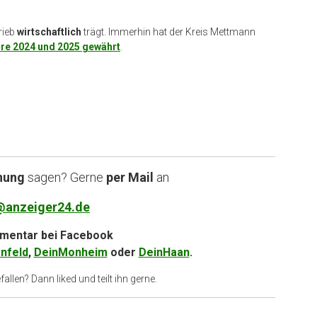
rieb
wirtschaftlich
trägt. Immerhin hat der Kreis Mettmann
ahre 2024 und 2025 gewährt
.
nung
sagen? Gerne
per Mail
an
@anzeiger24.de
entar bei
Facebook
nfeld
,
DeinMonheim
oder
DeinHaan
.
allen? Dann liked und teilt ihn gerne.