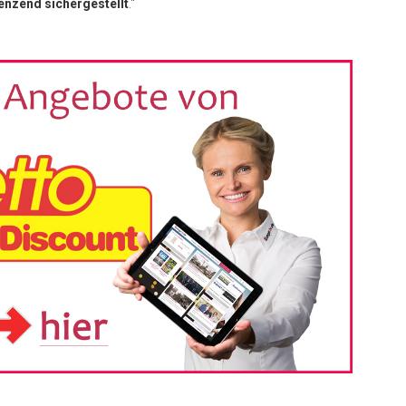
enzend sichergestellt
.“