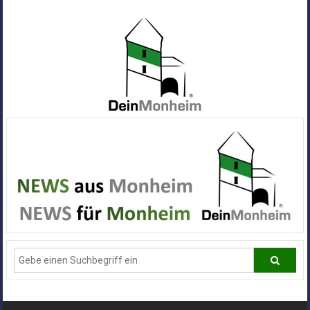
Zum
Inhalt
springen
Dein
Monheim
Alle
Infos
und
News
aus
Deiner
Stadt
Monheim