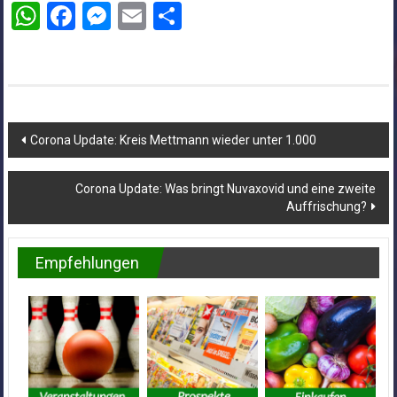
WhatsApp
Facebook
Messenger
Email
Teilen
Beitragsnavigation
Corona Update: Kreis Mettmann wieder unter 1.000
Corona Update: Was bringt Nuvaxovid und eine zweite
Auffrischung?
Empfehlungen