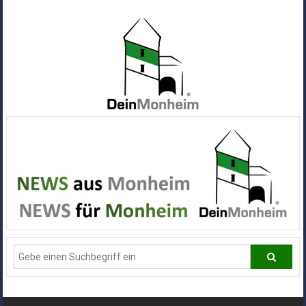
Zum
Inhalt
springen
Dein
Monheim
Alle
Infos
und
News
aus
Deiner
Stadt
Monheim