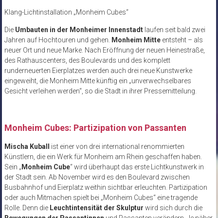
Klang-Lichtinstallation „Monheim Cubes“
Die
Umbauten in der Monheimer Innenstadt
laufen seit bald zwei
Jahren auf Hochtouren und gehen.
Monheim Mitte
entsteht – als
neuer Ort und neue Marke. Nach Eröffnung der neuen Heinestraße,
des Rathauscenters, des Boulevards und des komplett
runderneuerten Eierplatzes werden auch drei neue Kunstwerke
eingeweiht, die Monheim Mitte künftig ein „unverwechselbares
Gesicht verleihen werden“, so die Stadt in ihrer Pressemitteilung.
Monheim Cubes: Partizipation von Passanten
Mischa Kuball
ist einer von drei international renommierten
Künstlern, die ein Werk für Monheim am Rhein geschaffen haben.
Sein „
Monheim Cube
“ wird überhaupt das erste Lichtkunstwerk in
der Stadt sein. Ab November wird es den Boulevard zwischen
Busbahnhof und Eierplatz weithin sichtbar erleuchten. Partizipation
oder auch Mitmachen spielt bei „Monheim Cubes“ eine tragende
Rolle. Denn die
Leuchtintensität der Skulptur
wird sich durch die
Bewegungen der Passantinnen
und Passanten verändern. Je näher