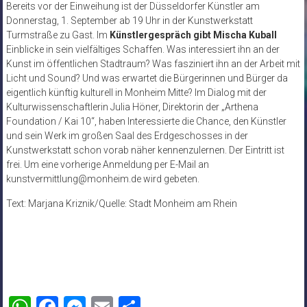
Bereits vor der Einweihung ist der Düsseldorfer Künstler am
Donnerstag, 1. September ab 19 Uhr in der Kunstwerkstatt
Turmstraße zu Gast. Im
Künstlergespräch gibt Mischa Kuball
Einblicke in sein vielfältiges Schaffen. Was interessiert ihn an der
Kunst im öffentlichen Stadtraum? Was fasziniert ihn an der Arbeit mit
Licht und Sound? Und was erwartet die Bürgerinnen und Bürger da
eigentlich künftig kulturell in Monheim Mitte? Im Dialog mit der
Kulturwissenschaftlerin Julia Höner, Direktorin der „Arthena
Foundation / Kai 10“, haben Interessierte die Chance, den Künstler
und sein Werk im großen Saal des Erdgeschosses in der
Kunstwerkstatt schon vorab näher kennenzulernen. Der Eintritt ist
frei. Um eine vorherige Anmeldung per E-Mail an
kunstvermittlung@monheim.de wird gebeten.
Text: Marjana Kriznik/Quelle: Stadt Monheim am Rhein
WhatsApp
Facebook
Messenger
Email
Teilen