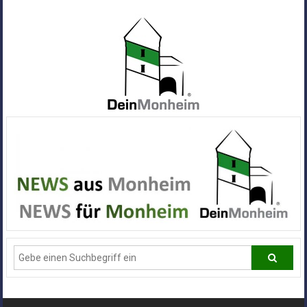
Zum
Inhalt
springen
Dein
Monheim
Alle
Infos
und
News
aus
Deiner
Stadt
Monheim