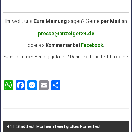
Ihr wollt uns
Eure Meinung
sagen? Gerne
per Mail
an
presse@anzeiger24.de
oder als
Kommentar bei
Facebook
.
Euch hat unser Beitrag gefallen? Dann liked und teilt ihn gerne.
WhatsApp
Facebook
Messenger
Email
Teilen
Beitragsnavigation
11. Stadtfest: Monheim feiert großes Römerfest