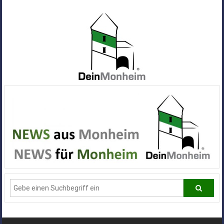
Zum
Inhalt
springen
Dein
Monheim
Alle
Infos
und
News
aus
Deiner
Stadt
Monheim