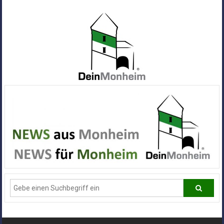
Zum
Inhalt
springen
Dein
Monheim
Alle
Infos
und
News
aus
Deiner
Stadt
Monheim