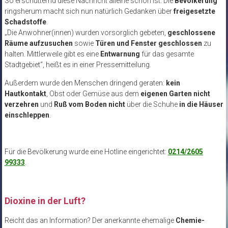
So erschütternd diese Nachricht alleine schon ist: Die
Bevölkerung
ringsherum macht sich nun natürlich Gedanken über
freigesetzte
Schadstoffe
.
„Die Anwohner(innen) wurden vorsorglich gebeten,
geschlossene
Räume aufzusuchen
sowie
Türen und Fenster geschlossen
zu
halten. Mittlerweile gibt es eine
Entwarnung
für das gesamte
Stadtgebiet“, heißt es in einer Pressemitteilung.
Außerdem wurde den Menschen dringend geraten:
kein
Hautkontakt
, Obst oder Gemüse aus dem
eigenen Garten nicht
verzehren
und
Ruß vom Boden
nicht
über die Schuhe
in die Häuser
einschleppen
.
Für die Bevölkerung wurde eine Hotline eingerichtet:
0214/2605
99333
.
Dioxine in der Luft?
Reicht das an Information? Der anerkannte ehemalige
Chemie-