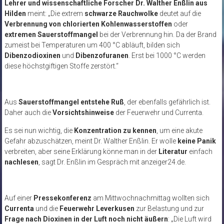
Lehrer und wissenschaftliche Forscher Dr. Walther Enßlin aus
Hilden
meint: „Die extrem
schwarze Rauchwolke
deutet auf die
Verbrennung von chlorierten Kohlenwasserstoffen
oder
extremen Sauerstoffmangel
bei der Verbrennung hin. Da der Brand
zumeist bei Temperaturen um 400 °C abläuft, bilden sich
Dibenzodioxinen
und
Dibenzofuranen
. Erst bei 1000 °C werden
diese höchstgiftigen Stoffe zerstört.“
Aus
Sauerstoffmangel entstehe Ruß
, der ebenfalls gefährlich ist.
Daher auch die
Vorsichtshinweise
der Feuerwehr und Currenta.
Es sei nun wichtig, die
Konzentration zu kennen
, um eine akute
Gefahr abzuschätzen, meint Dr. Walther Enßlin. Er wolle
keine Panik
verbreiten, aber seine Erklärung könne man in der
Literatur
einfach
nachlesen
, sagt Dr. Enßlin im Gespräch mit anzeiger24.de.
Auf einer
Pressekonferenz
am Mittwochnachmittag wollten sich
Currenta
und die
Feuerwehr Leverkusen
zur Belastung und zur
Frage nach Dioxinen in der Luft noch nicht äußern
: „Die Luft wird