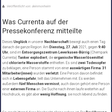
Veröffentlicht von: deinmonheim
Was Currenta auf der
Pressekonferenz mitteilte
Dieses
Unglück
in unserer
Nachbarschaft
bewegt auch einen Tag
danach die ganze Region: Am
Dienstag, 27. Juli
2021, gegen
9:40
Uhr
, sind im
Entsorgungszentrum Leverkusen-Bürrig
(Chempark
Currenta)
Tanker explodiert
, die
organische Wasserlösemittel
und
chlorierte Wasserstoffe
enthielten. Es sind
zwei Todesopfer
zu beklagen, eine Person stammt von einer
auswärtigen Firma
.
31
Mitarbeiter(innen)
wurden
verletzt
. Eine Person davon befindet
sich in
Lebensgefahr
, teilt das Unternehmen mit. Es werden
außerdem
fünf Menschen vermisst
, auch davon gehört eine Person
einer
externen Firma
an. Die Suche nach ihnen laufe weiterhin auf
Hochdruck, es gibt aber
wenig Hoffnung
, sie noch lebend zu finden.