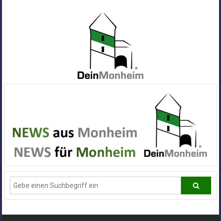
Zum
Inhalt
springen
Dein
Monheim
Alle
Infos
und
News
aus
Deiner
Stadt
Monheim