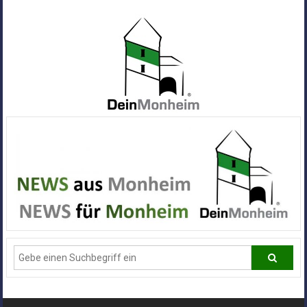
Zum
Inhalt
springen
Dein
Monheim
Alle
Infos
und
News
aus
Deiner
Stadt
Monheim