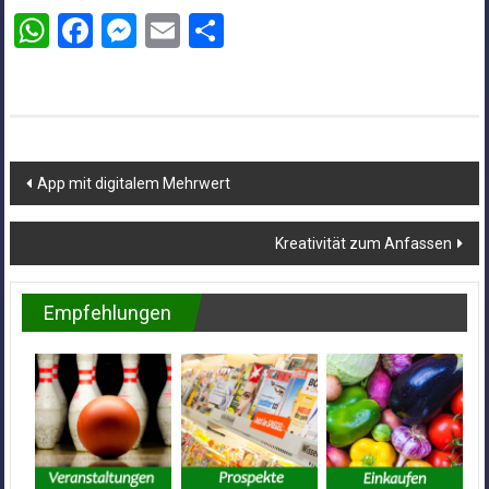
WhatsApp
Facebook
Messenger
Email
Teilen
Beitragsnavigation
App mit digitalem Mehrwert
Kreativität zum Anfassen
Empfehlungen