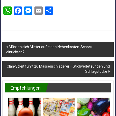
WhatsApp
Facebook
Messenger
Email
Teilen
Beitragsnavigation
Müssen sich Mieter auf einen Nebenkosten-Schock
einrichten?
Clan-Streit führt zu Massenschlägerei – Stichverletzungen und
Schlagstöcke
Empfehlungen