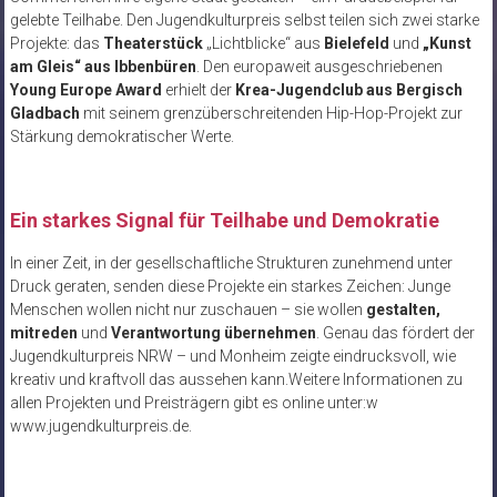
gelebte Teilhabe. Den Jugendkulturpreis selbst teilen sich zwei starke
Projekte: das
Theaterstück
„Lichtblicke“ aus
Bielefeld
und
„Kunst
am
Gleis“ aus Ibbenbüren
. Den europaweit ausgeschriebenen
Young Europe Award
erhielt der
Krea-Jugendclub aus Bergisch
Gladbach
mit seinem grenzüberschreitenden Hip-Hop-Projekt zur
Stärkung demokratischer Werte.
Ein starkes Signal für Teilhabe und Demokratie
In einer Zeit, in der gesellschaftliche Strukturen zunehmend unter
Druck geraten, senden diese Projekte ein starkes Zeichen: Junge
Menschen wollen nicht nur zuschauen – sie wollen
gestalten,
mitreden
und
Verantwortung übernehmen
. Genau das fördert der
Jugendkulturpreis NRW – und Monheim zeigte eindrucksvoll, wie
kreativ und kraftvoll das aussehen kann.Weitere Informationen zu
allen Projekten und Preisträgern gibt es online unter:w
www.jugendkulturpreis.de.