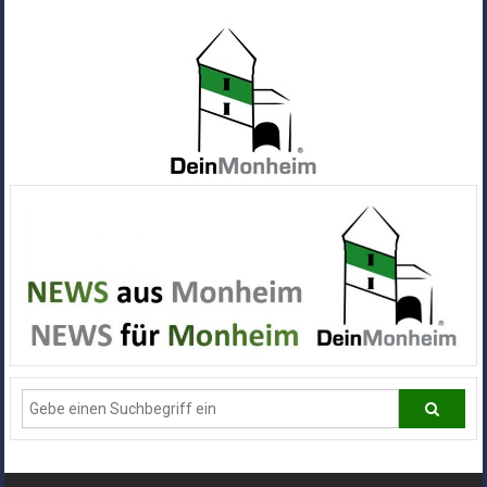
Zum
Inhalt
springen
Dein
Monheim
Alle
Infos
und
News
aus
Deiner
Stadt
Monheim