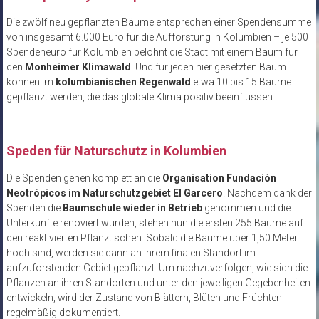
Die zwölf neu gepflanzten Bäume entsprechen einer Spendensumme
von insgesamt 6.000 Euro für die Aufforstung in Kolumbien – je 500
Spendeneuro für Kolumbien belohnt die Stadt mit einem Baum für
den
Monheimer Klimawald
. Und für jeden hier gesetzten Baum
können im
kolumbianischen Regenwald
etwa 10 bis 15 Bäume
gepflanzt werden, die das globale Klima positiv beeinflussen.
Speden für Naturschutz in Kolumbien
Die Spenden gehen komplett an die
Organisation Fundación
Neotrópicos im Naturschutzgebiet El Garcero
. Nachdem dank der
Spenden die
Baumschule wieder in Betrieb
genommen und die
Unterkünfte renoviert wurden, stehen nun die ersten 255 Bäume auf
den reaktivierten Pflanztischen. Sobald die Bäume über 1,50 Meter
hoch sind, werden sie dann an ihrem finalen Standort im
aufzuforstenden Gebiet gepflanzt. Um nachzuverfolgen, wie sich die
Pflanzen an ihren Standorten und unter den jeweiligen Gegebenheiten
entwickeln, wird der Zustand von Blättern, Blüten und Früchten
regelmäßig dokumentiert.