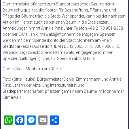
Gärtnermeister pflanzen zum Standort passende Baumarten in
Baumschulqualität, die Kosten für Beschaffung, Pflanzung und
Pflege der Bäume trägt die Stadt. Wer spendet, kann bei der nächsten
Aktion im Herbst auch selbst einen Baum in die Erde setzen.
Anmeldungen nimmt Annika Patz unter Telefon +49 2173 951-8308
oder per E-Mail an klimawald@monheim.de entgegen. Spenden
werden mit dem Spendenkonto der Stadt Monheim am Rhein,
Stadtsparkasse Düsseldorf, IBAN DE42 3005 0110 0087 0066 15,
Verwendungszweck: Spende Klimawald, entgegengenommen.
Spendenquittungen gibt es für Spenden ab 300 Euro
Quelle: Stadt Monheim am Rhein
Foto (Birte Hauke): Bürgermeister Daniel Zimmermann und Annika
Patz, Leiterin der Abteilung Interkulturalität und
Städtepartnerschaften, pflanzen gemeinsam Bäume im Monheimer
Klimawald.
WhatsApp
Facebook
Messenger
Email
Teilen