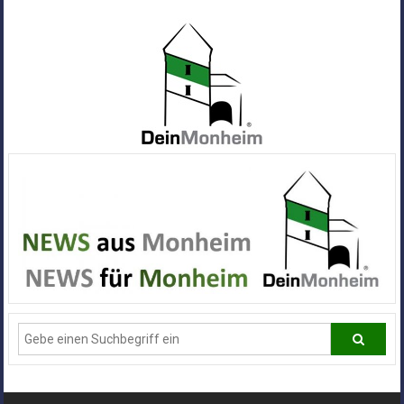
Zum
Inhalt
springen
Dein
Monheim
Alle
Infos
und
News
aus
Deiner
Stadt
Monheim