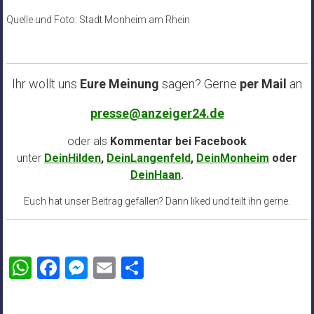
Quelle und Foto: Stadt Monheim am Rhein
Ihr wollt uns
Eure Meinung
sagen? Gerne
per Mail
an
presse@anzeiger24.de
oder als
Kommentar bei
Facebook
unter
DeinHilden
,
DeinLangenfeld
,
DeinMonheim
oder
DeinHaan
.
Euch hat unser Beitrag gefallen? Dann liked und teilt ihn gerne.
WhatsApp
Facebook
Messenger
Email
Teilen