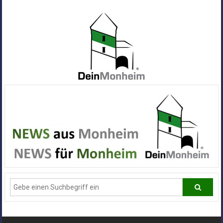
Zum
Inhalt
springen
Dein
Monheim
Alle
Infos
und
News
aus
Deiner
Stadt
Monheim